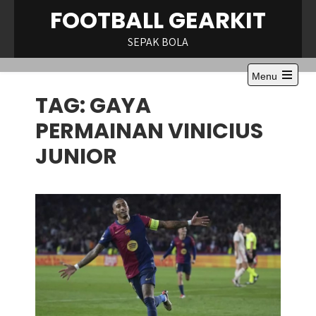
Skip
FOOTBALL GEARKIT
to
content
SEPAK BOLA
Menu
Open
TAG:
GAYA
the
main
menu
PERMAINAN VINICIUS
JUNIOR