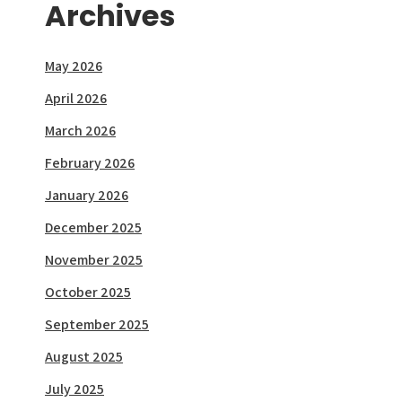
Archives
May 2026
April 2026
March 2026
February 2026
January 2026
December 2025
November 2025
October 2025
September 2025
August 2025
July 2025