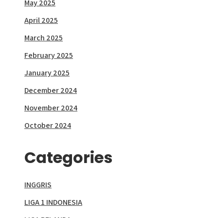
May 2025
April 2025
March 2025
February 2025
January 2025
December 2024
November 2024
October 2024
Categories
INGGRIS
LIGA 1 INDONESIA