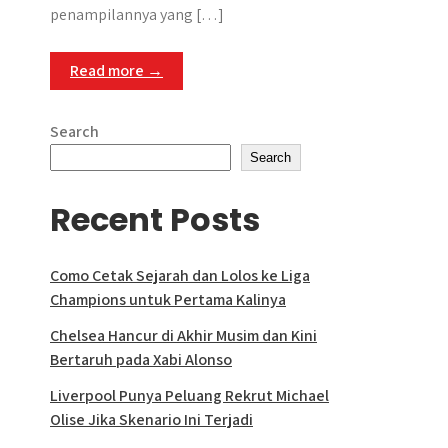
penampilannya yang […]
Read more →
Search
Search
Recent Posts
Como Cetak Sejarah dan Lolos ke Liga
Champions untuk Pertama Kalinya
Chelsea Hancur di Akhir Musim dan Kini
Bertaruh pada Xabi Alonso
Liverpool Punya Peluang Rekrut Michael
Olise Jika Skenario Ini Terjadi