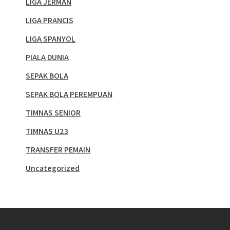
LIGA JERMAN
LIGA PRANCIS
LIGA SPANYOL
PIALA DUNIA
SEPAK BOLA
SEPAK BOLA PEREMPUAN
TIMNAS SENIOR
TIMNAS U23
TRANSFER PEMAIN
Uncategorized