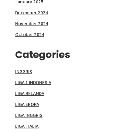
January 2025
December 2024
November 2024
October 2024
Categories
INGGRIS
LIGA 1 INDONESIA
LIGA BELANDA
LIGA EROPA
LIGA INGGRIS
LIGA ITALIA