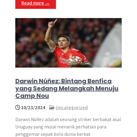
Read more →
Darwin Núñez: Bintang Benfica
yang Sedang Melangkah Menuju
Camp Nou
10/23/2024
Uncategorized
Darwin Núñez adalah seorang striker berbakat asal
Uruguay yang mulai menarik perhatian para
penggemar sepak bola dunia berkat