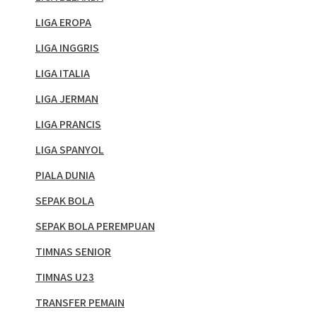
LIGA EROPA
LIGA INGGRIS
LIGA ITALIA
LIGA JERMAN
LIGA PRANCIS
LIGA SPANYOL
PIALA DUNIA
SEPAK BOLA
SEPAK BOLA PEREMPUAN
TIMNAS SENIOR
TIMNAS U23
TRANSFER PEMAIN