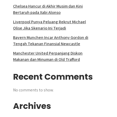
Chelsea Hancur di Akhir Musim dan Kini
Bertaruh pada Xabi Alonso
Liverpool Punya Peluang Rekrut Michael
Olise Jika Skenario Ini Terjadi
Bayern Munchen Incar Anthony Gordon di
Tengah Tekanan Finansial Newcastle
Manchester United Perpanjang Diskon
Makanan dan Minuman di Old Trafford
Recent Comments
No comments to show.
Archives