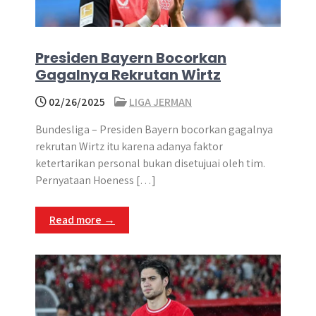
Presiden Bayern Bocorkan
Gagalnya Rekrutan Wirtz
02/26/2025
LIGA JERMAN
Bundesliga – Presiden Bayern bocorkan gagalnya
rekrutan Wirtz itu karena adanya faktor
ketertarikan personal bukan disetujuai oleh tim.
Pernyataan Hoeness […]
Read more →