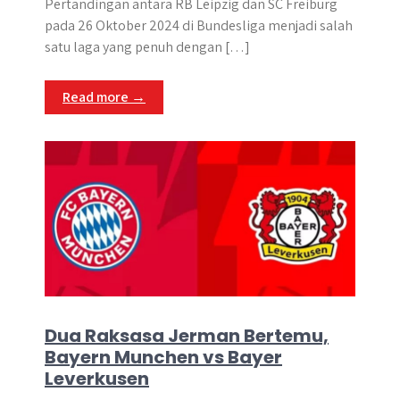
Pertandingan antara RB Leipzig dan SC Freiburg
pada 26 Oktober 2024 di Bundesliga menjadi salah
satu laga yang penuh dengan […]
Read more →
Dua Raksasa Jerman Bertemu,
Bayern Munchen vs Bayer
Leverkusen