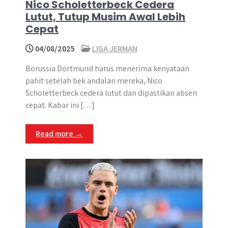
Nico Scholetterbeck Cedera
Lutut, Tutup Musim Awal Lebih
Cepat
04/08/2025
LIGA JERMAN
Borussia Dortmund harus menerima kenyataan
pahit setelah bek andalan mereka, Nico
Scholetterbeck cedera lutut dan dipastikan absen
cepat. Kabar ini […]
Read more →