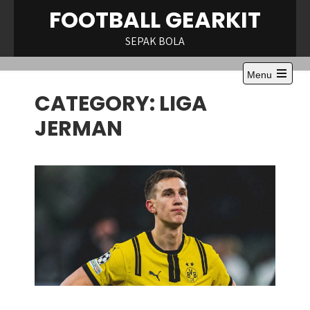
Skip
FOOTBALL GEARKIT
to
content
SEPAK BOLA
Menu
Open
CATEGORY:
LIGA
the
main
menu
JERMAN