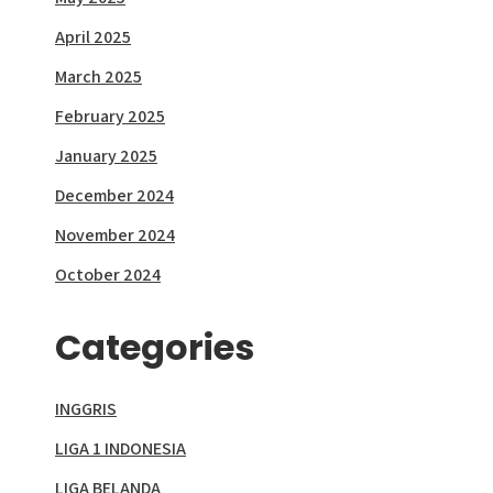
April 2025
March 2025
February 2025
January 2025
December 2024
November 2024
October 2024
Categories
INGGRIS
LIGA 1 INDONESIA
LIGA BELANDA