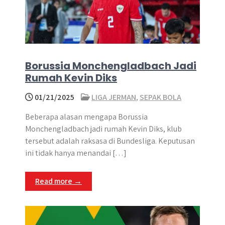
Borussia Monchengladbach Jadi
Rumah Kevin Diks
01/21/2025
LIGA JERMAN
,
SEPAK BOLA
Beberapa alasan mengapa Borussia
Monchengladbach jadi rumah Kevin Diks, klub
tersebut adalah raksasa di Bundesliga. Keputusan
ini tidak hanya menandai […]
Read more →