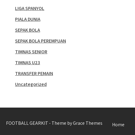
LIGA SPANYOL
PIALA DUNIA
SEPAK BOLA
SEPAK BOLA PEREMPUAN
TIMNAS SENIOR
TIMNAS U23
TRANSFER PEMAIN
Uncategorized
FOOTBALL GEARKIT - Theme by Grace Themes
Home