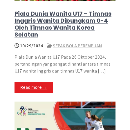
Piala Dunia Wanita U17 – Timnas
Inggris Wanita Dibungkam 0-4
Oleh Timnas Wanita Korea
Selatan
10/29/2024
SEPAK BOLA PEREMPUAN
Piala Dunia Wanita U17 Pada 26 Oktober 2024,
pertandingan yang sangat dinanti antara timnas
U17 wanita Inggris dan timnas U17 wanita […]
Read more →