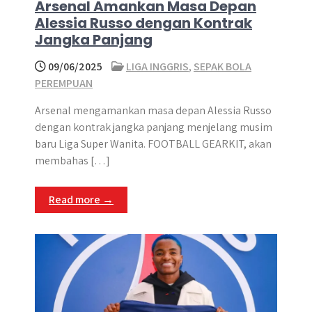
Arsenal Amankan Masa Depan
Alessia Russo dengan Kontrak
Jangka Panjang
09/06/2025
LIGA INGGRIS
,
SEPAK BOLA
PEREMPUAN
Arsenal mengamankan masa depan Alessia Russo
dengan kontrak jangka panjang menjelang musim
baru Liga Super Wanita. FOOTBALL GEARKIT, akan
membahas […]
Read more →