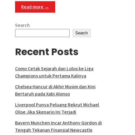
Read more →
Search
Search
Recent Posts
Como Cetak Sejarah dan Lolos ke Liga
Champions untuk Pertama Kalinya
Chelsea Hancur di Akhir Musim dan Kini
Bertaruh pada Xabi Alonso
Liverpool Punya Peluang Rekrut Michael
Olise Jika Skenario Ini Terjadi
Bayern Munchen Incar Anthony Gordon di
Tengah Tekanan Finansial Newcastle