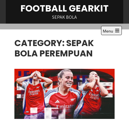
Skip
FOOTBALL GEARKIT
to
content
SEPAK BOLA
Menu
Open
CATEGORY:
SEPAK
the
main
menu
BOLA PEREMPUAN