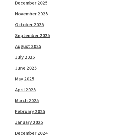
December 2025
November 2025
October 2025
September 2025
August 2025
July 2025
June 2025
May 2025
April 2025
March 2025
February 2025
January 2025
December 2024