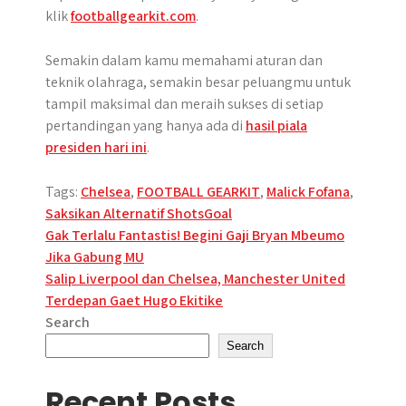
klik
footballgearkit.com
.
Semakin dalam kamu memahami aturan dan
teknik olahraga, semakin besar peluangmu untuk
tampil maksimal dan meraih sukses di setiap
pertandingan yang hanya ada di
hasil piala
presiden hari ini
.
Tags:
Chelsea
,
FOOTBALL GEARKIT
,
Malick Fofana
,
Saksikan Alternatif ShotsGoal
Post
Gak Terlalu Fantastis! Begini Gaji Bryan Mbeumo
Jika Gabung MU
navigation
Salip Liverpool dan Chelsea, Manchester United
Terdepan Gaet Hugo Ekitike
Search
Search
Recent Posts