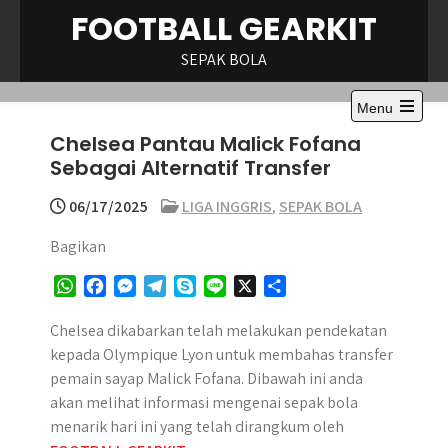
Skip
FOOTBALL GEARKIT
to
content
SEPAK BOLA
Menu
Open
Chelsea Pantau Malick Fofana
the
main
Sebagai Alternatif Transfer
menu
06/17/2025
LIGA INGGRIS
,
SEPAK BOLA
Bagikan
W
F
M
T
S
L
X
S
h
a
e
e
k
i
h
a
c
s
l
y
n
a
Chelsea dikabarkan telah melakukan pendekatan
t
e
s
e
p
e
r
kepada Olympique Lyon untuk membahas transfer
s
b
e
g
e
e
pemain sayap Malick Fofana. Dibawah ini anda
A
o
n
r
akan melihat informasi mengenai sepak bola
p
o
g
a
menarik hari ini yang telah dirangkum oleh
p
k
e
m