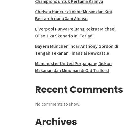
Champions untuk Pertama Kalinya
Chelsea Hancur di Akhir Musim dan Kini
Bertaruh pada Xabi Alonso
Liverpool Punya Peluang Rekrut Michael
Olise Jika Skenario Ini Terjadi
Bayern Munchen Incar Anthony Gordon di
Tengah Tekanan Finansial Newcastle
Manchester United Perpanjang Diskon
Makanan dan Minuman di Old Trafford
Recent Comments
No comments to show.
Archives