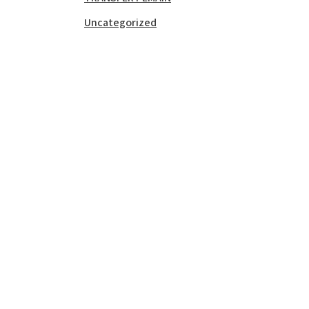
Uncategorized