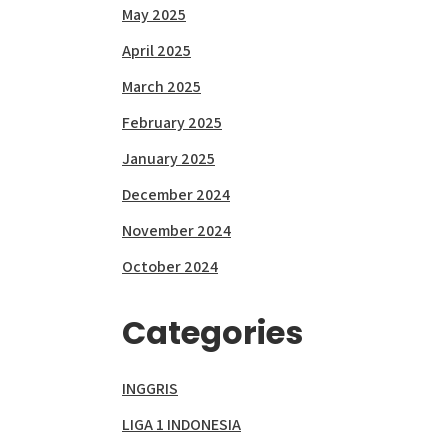
May 2025
April 2025
March 2025
February 2025
January 2025
December 2024
November 2024
October 2024
Categories
INGGRIS
LIGA 1 INDONESIA