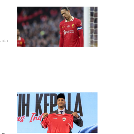
 ada
r
nny