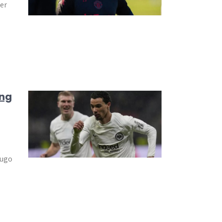
er
ang
Hugo