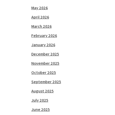
May 2026
April 2026
March 2026
February 2026
January 2026
December 2025
November 2025
October 2025
September 2025
August 2025
July 2025
June 2025