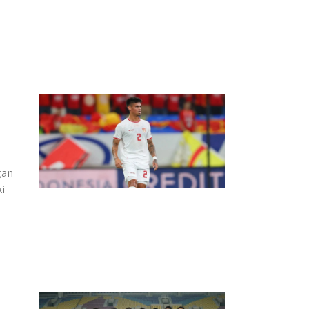
gan
i