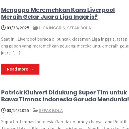
Mengapa Meremehkan Kans Liverpool
Meraih Gelar Juara Liga Inggris?
03/23/2025
LIGA INGGRIS
,
SEPAK BOLA
Saat ini, Liverpool berada di puncak klasemen Liga Inggris, tetapi
anggapan yang meremehkan peluang mereka untuk meraih gela
juara. […]
Read more →
Patrick Kluivert Didukung Super Tim untuk
Bawa Timnas Indonesia Garuda Mendunia!
03/14/2025
SEPAK BOLA
Suporter Timnas Indonesia Garuda umumnya hanya tahu Pelatih
Timnas Patrick Kluivert dan dua asistennya, Alex Pastoor dan De