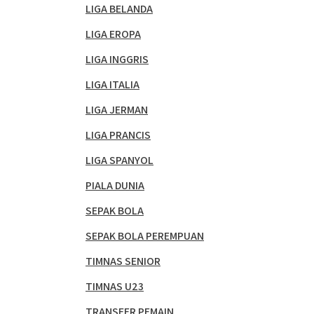
LIGA BELANDA
LIGA EROPA
LIGA INGGRIS
LIGA ITALIA
LIGA JERMAN
LIGA PRANCIS
LIGA SPANYOL
PIALA DUNIA
SEPAK BOLA
SEPAK BOLA PEREMPUAN
TIMNAS SENIOR
TIMNAS U23
TRANSFER PEMAIN