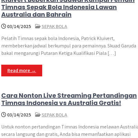
Timnas Sepak Bola Indonesia Lawan
Australia dan Bahrain
03/14/2025
SEPAK BOLA
Pelatih Timnas sepak bola Indonesia, Patrick Kluivert,
membeberkan jadwal berkumpul para pemainnya. Skuad Garuda
bakal mengarungi Putaran Ketiga Kualifikasi Piala […]
Read more →
Cara Nonton Live Streaming Pertandingan
Timnas Indonesia vs Australia Gratis!
03/14/2025
SEPAK BOLA
Untuk nonton pertandingan Timnas Indonesia melawan Australi
secara langsung dan gratis, Anda bisa memanfaatkan aplikasi