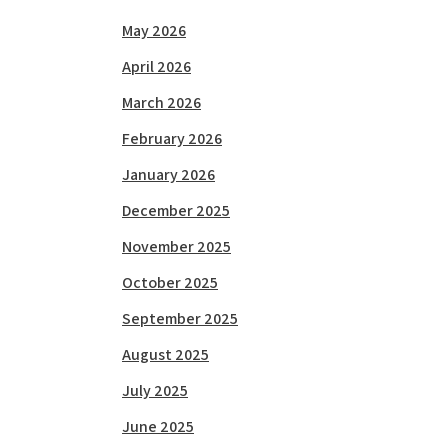
May 2026
April 2026
March 2026
February 2026
January 2026
December 2025
November 2025
October 2025
September 2025
August 2025
July 2025
June 2025