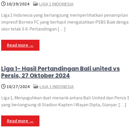
10/29/2024
LIGA 1 INDONESIA
Liga 1 Indonesia yang berlangsung memperlihatkan penampilan
impresif Borneo FC yang berhasil mengalahkan PSBS Biak denga
skor telak 3-0. Pertandingan […]
Read more →
Liga 1- Hasil Pertandingan Bali united vs
Persis, 27 Oktober 2024
10/27/2024
LIGA 1 INDONESIA
Liga 1, Menyuguhkan duel menarik antara Bali United dan Persis 
yang berlangsung di Stadion Kapten I Wayan Dipta, Gianyar. […]
Read more →