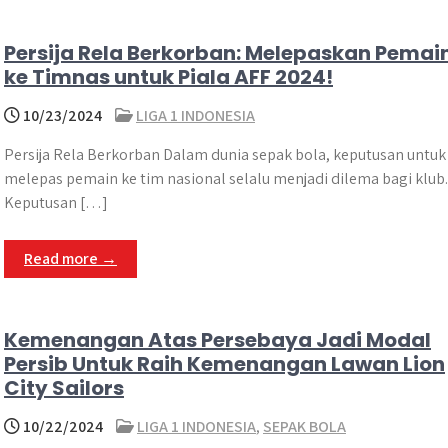
Persija Rela Berkorban: Melepaskan Pemai
ke Timnas untuk Piala AFF 2024!
10/23/2024
LIGA 1 INDONESIA
Persija Rela Berkorban Dalam dunia sepak bola, keputusan untuk
melepas pemain ke tim nasional selalu menjadi dilema bagi klub.
Keputusan […]
Read more →
Kemenangan Atas Persebaya Jadi Modal
Persib Untuk Raih Kemenangan Lawan Lion
City Sailors
10/22/2024
LIGA 1 INDONESIA
,
SEPAK BOLA