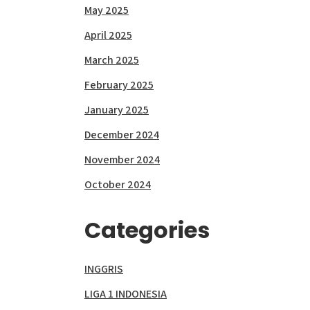
May 2025
April 2025
March 2025
February 2025
January 2025
December 2024
November 2024
October 2024
Categories
INGGRIS
LIGA 1 INDONESIA