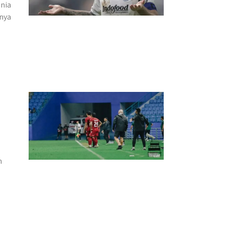
ania
nya
n