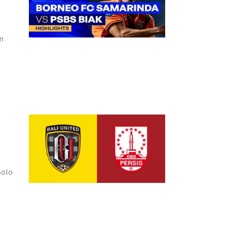
n
Solo