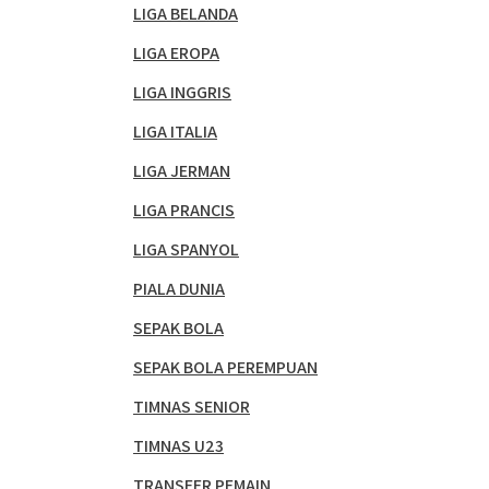
LIGA BELANDA
LIGA EROPA
LIGA INGGRIS
LIGA ITALIA
LIGA JERMAN
LIGA PRANCIS
LIGA SPANYOL
PIALA DUNIA
SEPAK BOLA
SEPAK BOLA PEREMPUAN
TIMNAS SENIOR
TIMNAS U23
TRANSFER PEMAIN