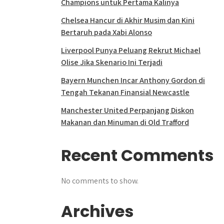
Champions untuk Pertama Kalinya
Chelsea Hancur di Akhir Musim dan Kini
Bertaruh pada Xabi Alonso
Liverpool Punya Peluang Rekrut Michael
Olise Jika Skenario Ini Terjadi
Bayern Munchen Incar Anthony Gordon di
Tengah Tekanan Finansial Newcastle
Manchester United Perpanjang Diskon
Makanan dan Minuman di Old Trafford
Recent Comments
No comments to show.
Archives