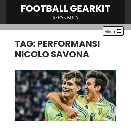
Skip
FOOTBALL GEARKIT
to
content
SEPAK BOLA
Menu
Open
TAG:
PERFORMANSI
the
main
menu
NICOLO SAVONA