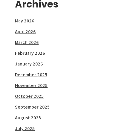
Archives
May 2026
April 2026
March 2026
February 2026
January 2026
December 2025
November 2025
October 2025
September 2025
August 2025
July 2025