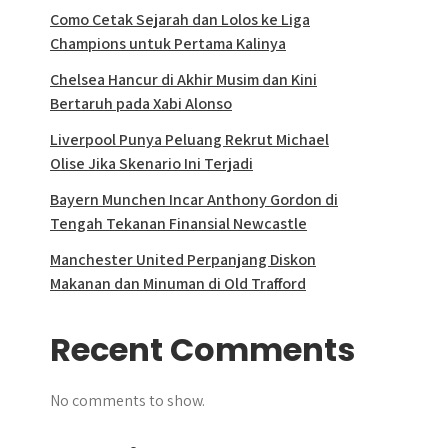
Como Cetak Sejarah dan Lolos ke Liga
Champions untuk Pertama Kalinya
Chelsea Hancur di Akhir Musim dan Kini
Bertaruh pada Xabi Alonso
Liverpool Punya Peluang Rekrut Michael
Olise Jika Skenario Ini Terjadi
Bayern Munchen Incar Anthony Gordon di
Tengah Tekanan Finansial Newcastle
Manchester United Perpanjang Diskon
Makanan dan Minuman di Old Trafford
Recent Comments
No comments to show.