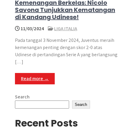
Kemenangan Berkelas: Nicolo
Savona Tunjukkan Kematangan
di Kandang Udinese!
11/03/2024
LIGA ITALIA
Pada tanggal 3 November 2024, Juventus meraih
kemenangan penting dengan skor 2-0 atas
Udinese di pertandingan Serie A yang berlangsung
[…]
Read more →
Search
Search
Recent Posts