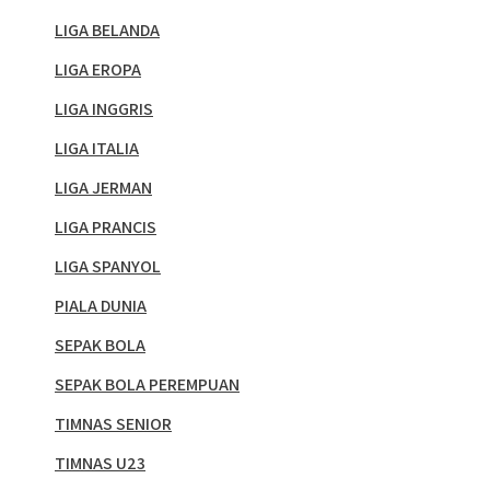
LIGA BELANDA
LIGA EROPA
LIGA INGGRIS
LIGA ITALIA
LIGA JERMAN
LIGA PRANCIS
LIGA SPANYOL
PIALA DUNIA
SEPAK BOLA
SEPAK BOLA PEREMPUAN
TIMNAS SENIOR
TIMNAS U23