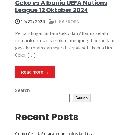
Ceko vs Albania UEFA Nations
League 12 Oktober 2024
10/22/2024
LIGA EROPA
Pertandingan antara Ceko dan Albania selalu
menarik untuk disaksikan, mengingat perbedaan
gaya bermain dan sejarah sepak bola kedua tim.
Ceko, […]
Read more →
Search
Search
Recent Posts
Como Cetak Sejarah dan Lolos ke Liga