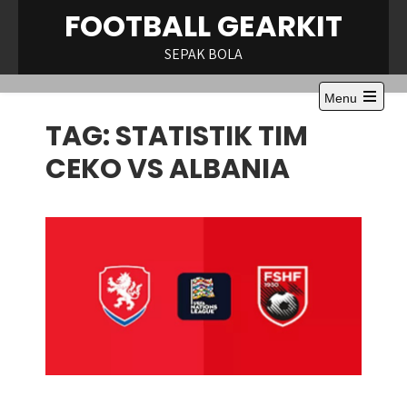
Skip
FOOTBALL GEARKIT
to
content
SEPAK BOLA
Menu
Open
TAG:
STATISTIK TIM
the
main
menu
CEKO VS ALBANIA