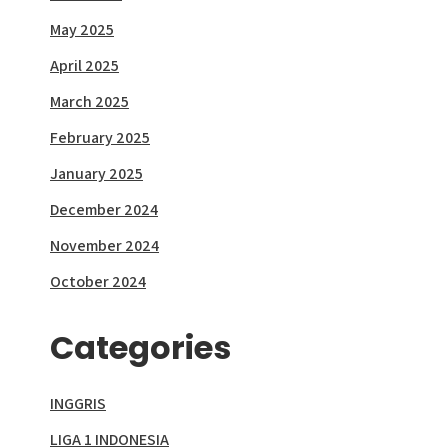
May 2025
April 2025
March 2025
February 2025
January 2025
December 2024
November 2024
October 2024
Categories
INGGRIS
LIGA 1 INDONESIA