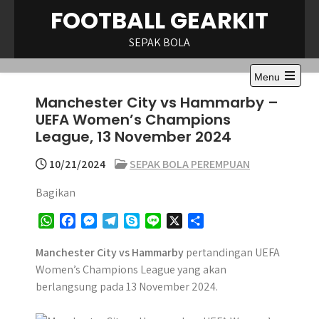
Skip
FOOTBALL GEARKIT
to
content
SEPAK BOLA
Menu
Open
Manchester City vs Hammarby –
the
main
UEFA Women’s Champions
menu
League, 13 November 2024
10/21/2024
SEPAK BOLA PEREMPUAN
Bagikan
W
F
M
T
S
L
X
S
h
a
e
e
k
i
h
a
c
s
l
y
n
a
Manchester City vs Hammarby
pertandingan UEFA
t
e
s
e
p
e
r
Women’s Champions League yang akan
s
b
e
g
e
e
berlangsung pada 13 November 2024.
A
o
n
r
p
o
g
a