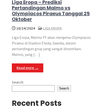
Liga Eropa – Prediksi
Pertandingan Malmo vs
Olympiacos Piraeus Tanggal 25
Oktober
10/24/2024
LIGA EROPA
Liga Eropa, Malmo FF akan menjamu Olympiacos
Piraeus di Stadion Eleda, Swedia, dalam
pertandingan grup yang sangat dinantikan.
Malmo, yang […]
Read more →
Search
Search
Recent Posts