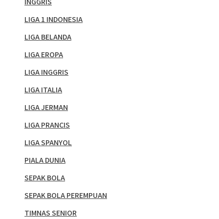
INGGRIS
LIGA 1 INDONESIA
LIGA BELANDA
LIGA EROPA
LIGA INGGRIS
LIGA ITALIA
LIGA JERMAN
LIGA PRANCIS
LIGA SPANYOL
PIALA DUNIA
SEPAK BOLA
SEPAK BOLA PEREMPUAN
TIMNAS SENIOR