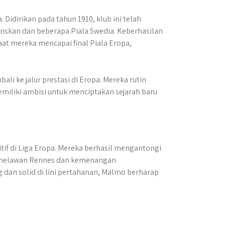
 Didirikan pada tahun 1910, klub ini telah
venskan dan beberapa Piala Swedia. Keberhasilan
at mereka mencapai final Piala Eropa,
i ke jalur prestasi di Eropa. Mereka rutin
emiliki ambisi untuk menciptakan sejarah baru
if di Liga Eropa. Mereka berhasil mengantongi
g melawan Rennes dan kemenangan
dan solid di lini pertahanan, Malmo berharap