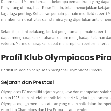
Dalam skuad Malmo terdapat beberapa pemain kunci yang dapat
Penyerang utama, Isaac Kiese Thelin, telah menunjukkan ketaj
laga-laga penting. Kehadiran pemain-pemain mid-field seperti Ma
memberikan kreativitas dan stamina yang diperlukan untuk mend
Selain itu, di lini belakang, berkat pengalaman pemain seperti L
dapat mengharapkan ketahanan dalam menghadapi tekanan dar
veteran, Malmo diharapkan dapat menampilkan performa terbai
Profil Klub Olympiacos Pir
Berikut ini adalah penjelasan mengenai Olympiacos Piraeus:
Sejarah dan Prestasi
Olympiacos FC memiliki sejarah yang kaya dan merupakan salah sa
tahun 1925, klub ini telah meraih lebih dari 46 gelar liga domesti
Olympiacos juga memiliki catatan yang cukup baik dalam kompet
grup Liga Champions dan Liga Eropa secara reguler.