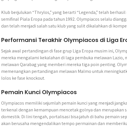
Klub berjulukan “Thrylos,” yang berarti “Legenda,” telah berhasi
semifinal Piala Eropa pada tahun 1992. Olympiacos selalu diangg
dan telah menjadi salah satu klub yang sulit dikalahkan di kompet
Performansi Terakhir Olympiacos di Liga E
Sejak awal pertandingan di fase grup Liga Eropa musim ini, Olym
mereka mengalami kekalahan di laga pembuka melawan Lazio, 
melawan Qarabag yang memberi mereka tiga poin penting. Olymp
memenangkan pertandingan melawan Malmo untuk meningkatkan
lolos ke fase knockout.
Pemain Kunci Olympiacos
Olympiacos memiliki sejumlah pemain kunci yang menjadi jangkar
terkenal dengan kemampuan mencetak golnya dan merupakan sal
domestik. Di lini tengah, portalisasi bisa jatuh di bahu pemain se
akan berusaha mengendalikan tempo permainan dan memberik