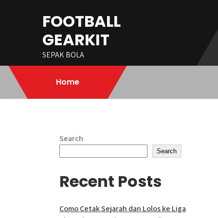
Skip
FOOTBALL
to
content
GEARKIT
SEPAK BOLA
Home
Search
Search
Recent Posts
Como Cetak Sejarah dan Lolos ke Liga