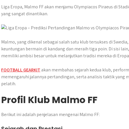
h
a
e
e
k
i
h
a
c
s
l
y
n
a
Liga Eropa, Malmo FF akan menjamu Olympiacos Piraeus di Stadi
t
e
s
e
p
e
r
yang sangat dinantikan.
s
b
e
g
e
e
A
o
n
r
p
o
g
a
p
k
e
m
Malmo, yang dikenal sebagai salah satu klub tersukses di Swedi
r
keuntungan bermain di kandang dan meraih tiga poin. Di sisi lain,
memiliki ambisi besar untuk melanjutkan tradisi mereka di Eropa
FOOTBALL GEARKIT
akan membahas sejarah kedua klub, perform
memengaruhi jalannya pertandingan, serta analisis taktik yang
pelatih.
Profil Klub Malmo FF
Berikut ini adalah penjelasan mengenai Malmo FF:
Sejarah dan Prestasi