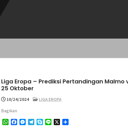
Liga Eropa – Prediksi Pertandingan Malmo
25 Oktober
10/24/2024
LIGA EROPA
Bagikan
W
F
M
T
S
L
X
S