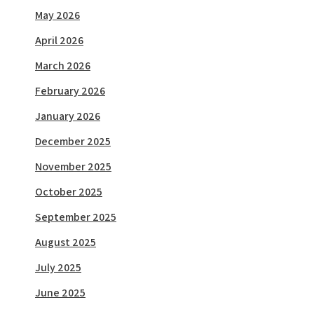
May 2026
April 2026
March 2026
February 2026
January 2026
December 2025
November 2025
October 2025
September 2025
August 2025
July 2025
June 2025