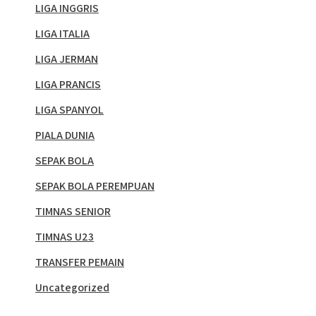
LIGA INGGRIS
LIGA ITALIA
LIGA JERMAN
LIGA PRANCIS
LIGA SPANYOL
PIALA DUNIA
SEPAK BOLA
SEPAK BOLA PEREMPUAN
TIMNAS SENIOR
TIMNAS U23
TRANSFER PEMAIN
Uncategorized