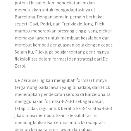
potensi besar dalam pendekatan ini dan
memutuskan untuk mengadaptasinya di
Barcelona. Dengan pemain-pemain berbakat
seperti Gavi, Pedri, dan Frenkie de Jong. Flick
mampu menerapkan pressing tinggi yang efektif,
memaksa lawan untuk membuat kesalahan dan
merebut kembali penguasaan bola dengan cepat.
Selain itu, Flick juga belajar tentang pentingnya
fleksibilitas dalam formasi dan strategi dari De
Zerbi.
De Zerbi sering kali mengubah formasi timnya
tergantung pada lawan yang dihadapi, dan Flick
menerapkan pendekatan serupa di Barcelona. Ia
menggunakan formasi 4-2-3-1 sebagai dasar,
tetapi tidak ragu untuk beralih ke 3-4-3 atau 4-3-3
jika situasi membutuhkan. Fleksibilitas ini
memungkinkan Barcelona untuk beradaptasi
dengan berbagai jenis lawan dan situasi