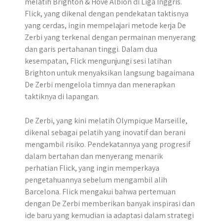
melatih Brighton & Hove Albion di Liga Inggris.
Flick, yang dikenal dengan pendekatan taktisnya
yang cerdas, ingin mempelajari metode kerja De
Zerbi yang terkenal dengan permainan menyerang
dan garis pertahanan tinggi. Dalam dua
kesempatan, Flick mengunjungi sesi latihan
Brighton untuk menyaksikan langsung bagaimana
De Zerbi mengelola timnya dan menerapkan
taktiknya di lapangan.
De Zerbi, yang kini melatih Olympique Marseille,
dikenal sebagai pelatih yang inovatif dan berani
mengambil risiko. Pendekatannya yang progresif
dalam bertahan dan menyerang menarik
perhatian Flick, yang ingin memperkaya
pengetahuannya sebelum mengambil alih
Barcelona. Flick mengakui bahwa pertemuan
dengan De Zerbi memberikan banyak inspirasi dan
ide baru yang kemudian ia adaptasi dalam strategi