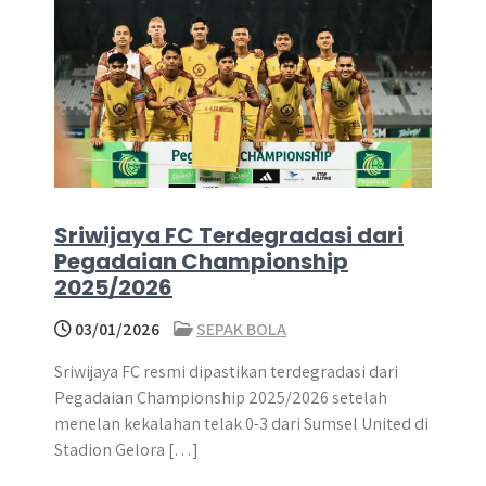
Sriwijaya FC Terdegradasi dari
Pegadaian Championship
2025/2026
03/01/2026
SEPAK BOLA
Sriwijaya FC resmi dipastikan terdegradasi dari
Pegadaian Championship 2025/2026 setelah
menelan kekalahan telak 0-3 dari Sumsel United di
Stadion Gelora […]