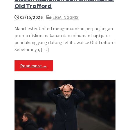
Old Trafford
03/15/2026
LIGA INGGRIS
Manchester United mengumumkan perpanjangan
promo diskon makanan dan minuman bagi para
pendukung yang datang lebih awal ke Old Trafford.
Sebelumnya, […]
Read more →