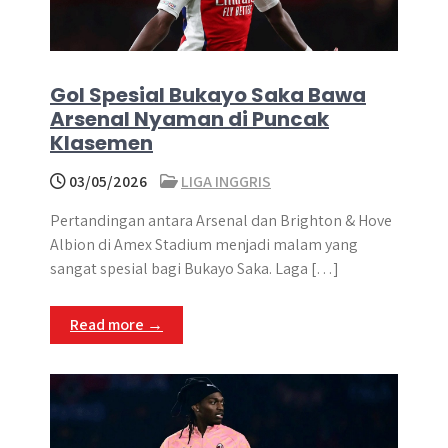
Gol Spesial Bukayo Saka Bawa
Arsenal Nyaman di Puncak
Klasemen
03/05/2026
LIGA INGGRIS
Pertandingan antara Arsenal dan Brighton & Hove
Albion di Amex Stadium menjadi malam yang
sangat spesial bagi Bukayo Saka. Laga […]
Read more →