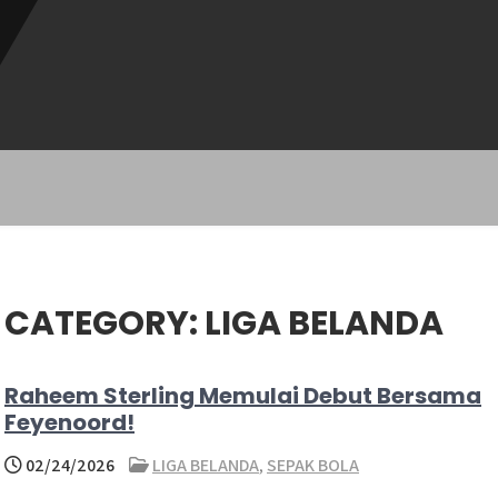
CATEGORY:
LIGA BELANDA
Raheem Sterling Memulai Debut Bersama
Feyenoord!
02/24/2026
LIGA BELANDA
,
SEPAK BOLA