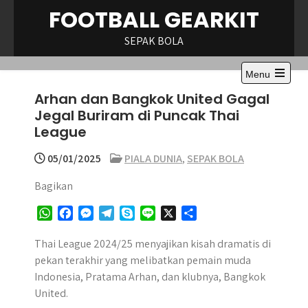
Skip
FOOTBALL GEARKIT
to
content
SEPAK BOLA
Menu
Open
Arhan dan Bangkok United Gagal
the
main
Jegal Buriram di Puncak Thai
menu
League
05/01/2025
PIALA DUNIA
,
SEPAK BOLA
Bagikan
W
F
M
T
S
L
X
S
h
a
e
e
k
i
h
a
c
s
l
y
n
a
Thai League 2024/25 menyajikan kisah dramatis di
t
e
s
e
p
e
r
pekan terakhir yang melibatkan pemain muda
s
b
e
g
e
e
Indonesia, Pratama Arhan, dan klubnya, Bangkok
A
o
n
r
United.
p
o
g
a