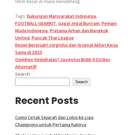
lebih besar di masa mendatang.
Tags:
Dukungan Marsyarakat Indonesia
,
FOOTBALL GEARKIT
,
Gagal Jegal Buriram
,
Pemain
Muda Indonesia
,
Pratama Arhan dan Bangkok
United
,
Puncak Thai League
Post
Resmi Berpisah! Jorginho dan Arsenal Akhiri Kerja
Sama di 2025
navigation
Osimhen Kemahalan? Juventus Bidik 4 Striker
Alternatif!
Search
Search
Recent Posts
Como Cetak Sejarah dan Lolos ke Liga
Champions untuk Pertama Kalinya