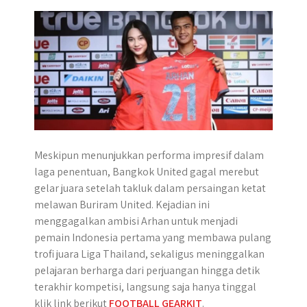
p
k
e
m
r
Meskipun menunjukkan performa impresif dalam
laga penentuan, Bangkok United gagal merebut
gelar juara setelah takluk dalam persaingan ketat
melawan Buriram United. Kejadian ini
menggagalkan ambisi Arhan untuk menjadi
pemain Indonesia pertama yang membawa pulang
trofi juara Liga Thailand, sekaligus meninggalkan
pelajaran berharga dari perjuangan hingga detik
terakhir kompetisi, langsung saja hanya tinggal
klik link berikut
FOOTBALL GEARKIT
.