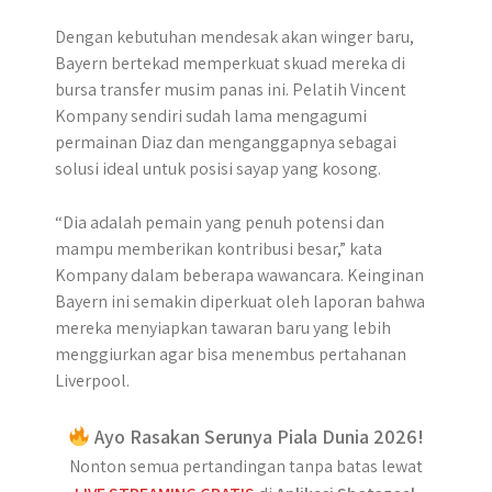
Dengan kebutuhan mendesak akan winger baru,
Bayern bertekad memperkuat skuad mereka di
bursa transfer musim panas ini. Pelatih Vincent
Kompany sendiri sudah lama mengagumi
permainan Diaz dan menganggapnya sebagai
solusi ideal untuk posisi sayap yang kosong.
“Dia adalah pemain yang penuh potensi dan
mampu memberikan kontribusi besar,” kata
Kompany dalam beberapa wawancara. Keinginan
Bayern ini semakin diperkuat oleh laporan bahwa
mereka menyiapkan tawaran baru yang lebih
menggiurkan agar bisa menembus pertahanan
Liverpool.
Ayo Rasakan Serunya Piala Dunia 2026!
Nonton semua pertandingan tanpa batas lewat