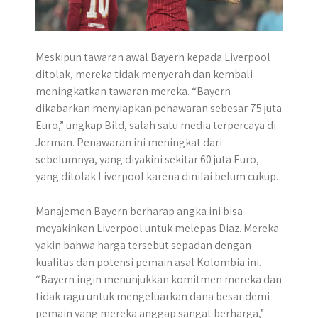
Meskipun tawaran awal Bayern kepada Liverpool
ditolak, mereka tidak menyerah dan kembali
meningkatkan tawaran mereka. “Bayern
dikabarkan menyiapkan penawaran sebesar 75 juta
Euro,” ungkap Bild, salah satu media terpercaya di
Jerman. Penawaran ini meningkat dari
sebelumnya, yang diyakini sekitar 60 juta Euro,
yang ditolak Liverpool karena dinilai belum cukup.
Manajemen Bayern berharap angka ini bisa
meyakinkan Liverpool untuk melepas Diaz. Mereka
yakin bahwa harga tersebut sepadan dengan
kualitas dan potensi pemain asal Kolombia ini.
“Bayern ingin menunjukkan komitmen mereka dan
tidak ragu untuk mengeluarkan dana besar demi
pemain yang mereka anggap sangat berharga,”