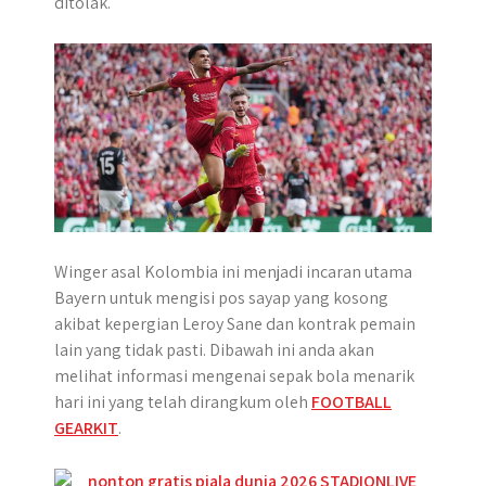
ditolak.
p
k
e
m
r
Winger asal Kolombia ini menjadi incaran utama
Bayern untuk mengisi pos sayap yang kosong
akibat kepergian Leroy Sane dan kontrak pemain
lain yang tidak pasti. Dibawah ini anda akan
melihat informasi mengenai sepak bola menarik
hari ini yang telah dirangkum oleh
FOOTBALL
GEARKIT
.