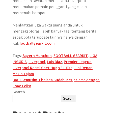
menaikkan tawaran mereka atau Liverpool
menemukan pemain pengganti yang cukup
memenuhi harapan.
Manfaatkan juga waktu luang anda untuk
mengeksplorasi lebih banyak lagi tentang berita
sepak bola terupdate lainnya hanya dengan
klik
footballgearkit.com
.
Tags:
Bayern Munchen
,
FOOTBALL GEARKIT
,
LIGA
INGGRIS
,
Liverpool
,
Luis Diaz
,
Premier League
Post
Liverpool Resmi Gaet Hugo Ekitike, Lini Depan
Makin Tajam
navigation
Baru Semusim, Chelsea Sudahi Kerja Sama dengan
Joao Felix!
Search
Search