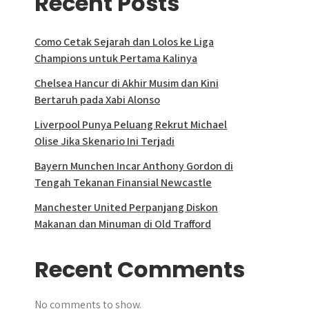
Recent Posts
Como Cetak Sejarah dan Lolos ke Liga
Champions untuk Pertama Kalinya
Chelsea Hancur di Akhir Musim dan Kini
Bertaruh pada Xabi Alonso
Liverpool Punya Peluang Rekrut Michael
Olise Jika Skenario Ini Terjadi
Bayern Munchen Incar Anthony Gordon di
Tengah Tekanan Finansial Newcastle
Manchester United Perpanjang Diskon
Makanan dan Minuman di Old Trafford
Recent Comments
No comments to show.