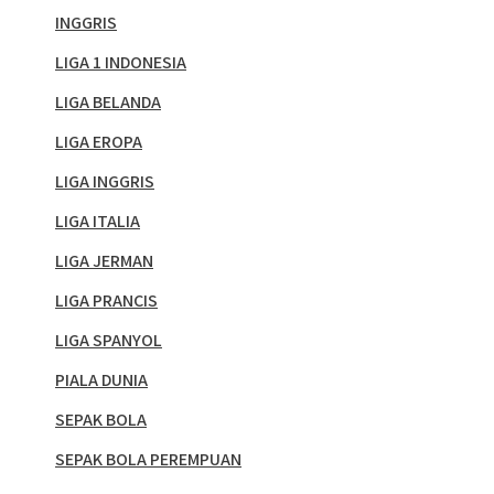
INGGRIS
LIGA 1 INDONESIA
LIGA BELANDA
LIGA EROPA
LIGA INGGRIS
LIGA ITALIA
LIGA JERMAN
LIGA PRANCIS
LIGA SPANYOL
PIALA DUNIA
SEPAK BOLA
SEPAK BOLA PEREMPUAN