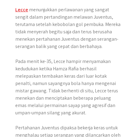
Lecce
menunjukkan perlawanan yang sangat
sengit dalam pertandingan melawan Juventus,
terutama setelah kebobolan gol pembuka. Mereka
tidak menyerah begitu saja dan terus berusaha
menekan pertahanan Juventus dengan serangan-
serangan balik yang cepat dan berbahaya.
Pada menit ke-35, Lecce hampir menyamakan
kedudukan ketika Hamza Rafia berhasil
melepaskan tembakan keras dari luar kotak
penalti, namun sayangnya bola hanya mengenai
mistar gawang. Tidak berhenti di situ, Lecce terus
menekan dan menciptakan beberapa peluang
emas melalui permainan sayap yang agresif dan
umpan-umpan silang yang akurat.
Pertahanan Juventus dipaksa bekerja keras untuk
menghalau setiap serangan yang dilancarkan oleh