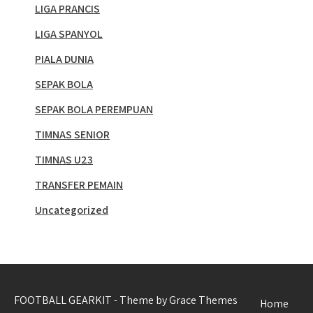
LIGA PRANCIS
LIGA SPANYOL
PIALA DUNIA
SEPAK BOLA
SEPAK BOLA PEREMPUAN
TIMNAS SENIOR
TIMNAS U23
TRANSFER PEMAIN
Uncategorized
FOOTBALL GEARKIT - Theme by Grace Themes
Home