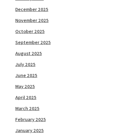
December 2025
November 2025
October 2025
September 2025
August 2025
July 2025
June 2025
May 2025
April 2025
March 2025
February 2025
January 2025