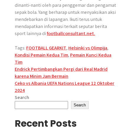
dinanti-nanti oleh para penggemar dan pengamat
sepak bola. Yang berharap untuk menyaksikan aksi
mendebarkan di lapangan. Ikuti terus untuk
mendapatkan informasi terkait seputar berita
sport lainnya di
footballconsultant.net.
Tags:
FOOTBALL GEARKIT
,
Helsinki vs Olimpija
,
Kondisi Pemain Kedua Tim
,
Pemain Kunci Kedua
Tim
Post
Endrick Pertimbangkan Pergi dari Real Madrid
karena Minim Jam Bermain
navigation
Ceko vs Albania UEFA Nations League 12 Oktober
2024
Search
Search
Recent Posts