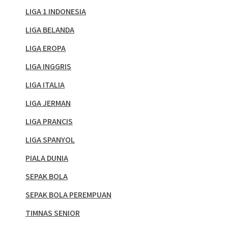
LIGA 1 INDONESIA
LIGA BELANDA
LIGA EROPA
LIGA INGGRIS
LIGA ITALIA
LIGA JERMAN
LIGA PRANCIS
LIGA SPANYOL
PIALA DUNIA
SEPAK BOLA
SEPAK BOLA PEREMPUAN
TIMNAS SENIOR