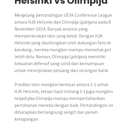
Helsinki vs Olimpija
Menjelang pertandingan UEFA Conference League
antara HJK Helsinki dan Olimpija Ljubljana pada 8
November 2024. Banyak analisis yang
memperkirakan skor yang ketat. Dengan HJK
Helsinki yang diuntungkan oleh dukungan fans di
kandang, mereka mungkin mampu mencetak gol
lebih dulu. Namun, Olimpija Ljubljana memiliki
kekuatan defensif yang solid dan kemampuan
untuk menciptakan peluang dari serangan balik.
Prediksi skor mungkin berkisar antara 2-1 untuk
HJK Helsinki, tetapi hasil imbang 1-1 juga mungkin
terjadi jika Olimpija mampu mempertahankan
pertahanan mereka dengan baik. Pertandingan ini
diharapkan berlangsung sengit dan penuh
ketegangan.