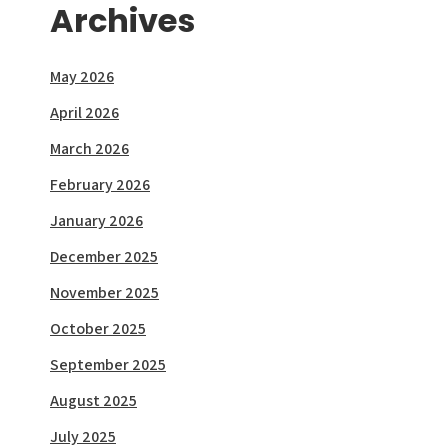
Archives
May 2026
April 2026
March 2026
February 2026
January 2026
December 2025
November 2025
October 2025
September 2025
August 2025
July 2025