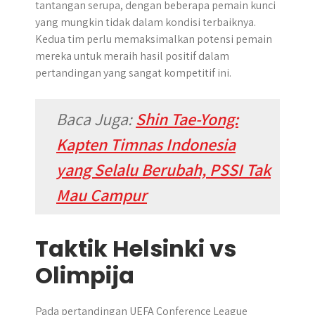
tantangan serupa, dengan beberapa pemain kunci
yang mungkin tidak dalam kondisi terbaiknya.
Kedua tim perlu memaksimalkan potensi pemain
mereka untuk meraih hasil positif dalam
pertandingan yang sangat kompetitif ini.
Baca Juga:
Shin Tae-Yong:
Kapten Timnas Indonesia
yang Selalu Berubah, PSSI Tak
Mau Campur
Taktik Helsinki vs
Olimpija
Pada pertandingan UEFA Conference League