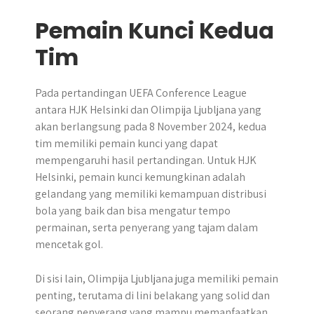
Pemain Kunci Kedua
Tim
Pada pertandingan UEFA Conference League
antara HJK Helsinki dan Olimpija Ljubljana yang
akan berlangsung pada 8 November 2024, kedua
tim memiliki pemain kunci yang dapat
mempengaruhi hasil pertandingan. Untuk HJK
Helsinki, pemain kunci kemungkinan adalah
gelandang yang memiliki kemampuan distribusi
bola yang baik dan bisa mengatur tempo
permainan, serta penyerang yang tajam dalam
mencetak gol.
Di sisi lain, Olimpija Ljubljana juga memiliki pemain
penting, terutama di lini belakang yang solid dan
seorang penyerang yang mampu memanfaatkan