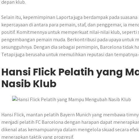
depan klub.
Selain itu, kepemimpinan Laporta juga berdampak pada suasana
kepercayaan di antara para pemain, staf, dan penggemar, ia menc
positif. Komitmennya untuk memperkuat nilai-nilai klub, seperti
pengembangan pemain muda. Berkontribusi pada upaya untuk m
sesungguhnya. Dengan dia sebagai pemimpin, Barcelona tidak ha
Tetapi juga berusaha untuk memulihkan reputasi dan tempatnya 
Hansi Flick Pelatih yang
Nasib Klub
Hansi Flick, mantan pelatih Bayern Munich yang membawa timnya
menjadi pelatih FC Barcelona dengan harapan dapat menerapkan g
dikenal atas kemampuannya dalam mengelola skuad secara efek
menerapkan taktik yang progresif.