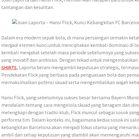
t
e
s
e
p
e
r
tantangan dan kesulitan.
s
b
e
g
e
e
A
o
n
r
p
o
g
a
p
k
e
m
Dalam era modern sepak bola, di mana persaingan semakin ketat,
r
menjadi elemen kunci untuk menciptakan kembali dominasi di la
kembali menjabat setelah masa periode sebelumnya yang sukse
yang inovatif dan ambisius. Dengan tekad untuk mengembalikan 
SHIRTS
, Laporta berani mengambil keputusan strategis, termasuk
Pendekatan Flick yang berbasis pada penguasaan bola dan pem
memaksimalkan potensi skuad serta mengembalikan wajah keba
Hansi Flick, yang sebelumnya sukses besar bersama Bayern Mu
mendalam tentang cara mengelola skuad yang beragam dan dinam
melengkapi dengan tradisi klub, Flick muncul sebagai sosok yan
performa tim. Dalam konteks ini, bagaimana kedua sosok ini sal
kebangkitan Barcelona akan menjadi fokus utama yang menarik un
ambil dan setiap keputusan yang diambil akan memengaruhi mas