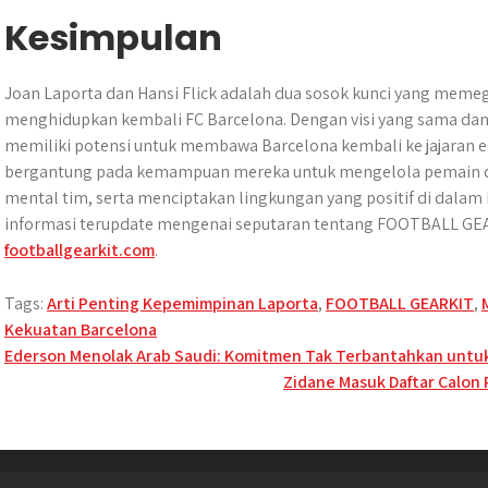
Kesimpulan
​Joan Laporta dan Hansi Flick adalah dua sosok kunci yang mem
menghidupkan kembali FC Barcelona.​ Dengan visi yang sama dan
memiliki potensi untuk membawa Barcelona kembali ke jajaran e
bergantung pada kemampuan mereka untuk mengelola pemain den
mental tim, serta menciptakan lingkungan yang positif di dalam 
informasi terupdate mengenai seputaran tentang FOOTBALL GEARKI
footballgearkit.com
.
Tags:
Arti Penting Kepemimpinan Laporta
,
FOOTBALL GEARKIT
,
Kekuatan Barcelona
Post
Ederson Menolak Arab Saudi: Komitmen Tak Terbantahkan untu
Zidane Masuk Daftar Calon 
navigation