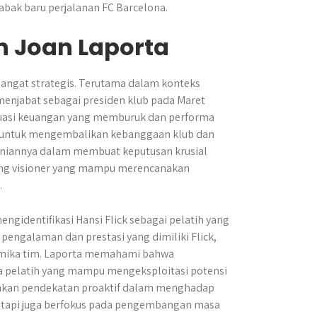
abak baru perjalanan FC Barcelona.
n Joan Laporta
sangat strategis. Terutama dalam konteks
 menjabat sebagai presiden klub pada Maret
tuasi keuangan yang memburuk dan performa
men untuk mengembalikan kebanggaan klub dan
niannya dalam membuat keputusan krusial
ang visioner yang mampu merencanakan
.
gidentifikasi Hansi Flick sebagai pelatih yang
pengalaman dan prestasi yang dimiliki Flick,
amika tim. Laporta memahami bahwa
rta pelatih yang mampu mengeksploitasi potensi
nkan pendekatan proaktif dalam menghadap
tetapi juga berfokus pada pengembangan masa