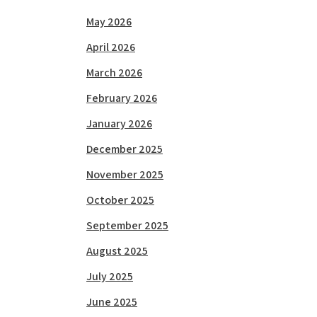
May 2026
April 2026
March 2026
February 2026
January 2026
December 2025
November 2025
October 2025
September 2025
August 2025
July 2025
June 2025