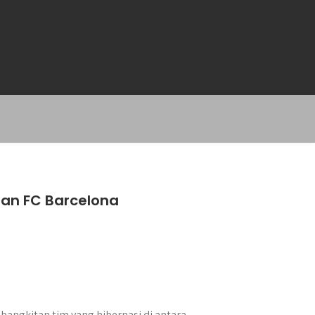
tan FC Barcelona
bangkitan tim yang hibernasi di antara