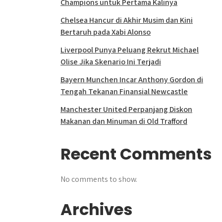
Champions untuk Pertama Kalinya
Chelsea Hancur di Akhir Musim dan Kini
Bertaruh pada Xabi Alonso
Liverpool Punya Peluang Rekrut Michael
Olise Jika Skenario Ini Terjadi
Bayern Munchen Incar Anthony Gordon di
Tengah Tekanan Finansial Newcastle
Manchester United Perpanjang Diskon
Makanan dan Minuman di Old Trafford
Recent Comments
No comments to show.
Archives