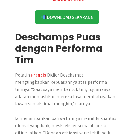
DOWNLOAD SEKARANG
Deschamps Puas
dengan Performa
Tim
Pelatih
Prancis
Didier Deschamps
mengungkapkan kepuasannya atas performa
timnya. “Saat saya membentuk tim, tujuan saya
adalah memastikan mereka bisa membahayakan
lawan semaksimal mungkin,” ujarnya.
Ia menambahkan bahwa timnya memiliki kualitas
ofensif yang baik, meski efisiensi masih perlu
ditingkatkan. “Dengan efisiensi yang lebih baik,