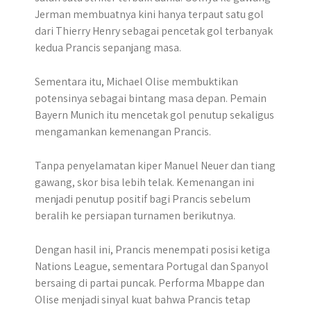
Jerman membuatnya kini hanya terpaut satu gol
dari Thierry Henry sebagai pencetak gol terbanyak
kedua Prancis sepanjang masa.
Sementara itu, Michael Olise membuktikan
potensinya sebagai bintang masa depan. Pemain
Bayern Munich itu mencetak gol penutup sekaligus
mengamankan kemenangan Prancis.
Tanpa penyelamatan kiper Manuel Neuer dan tiang
gawang, skor bisa lebih telak. Kemenangan ini
menjadi penutup positif bagi Prancis sebelum
beralih ke persiapan turnamen berikutnya.
Dengan hasil ini, Prancis menempati posisi ketiga
Nations League, sementara Portugal dan Spanyol
bersaing di partai puncak. Performa Mbappe dan
Olise menjadi sinyal kuat bahwa Prancis tetap