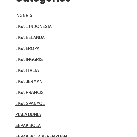
INGGRIS
LIGA 1 INDONESIA
LIGA BELANDA
LIGA EROPA
LIGA INGGRIS
LIGA ITALIA
LIGA JERMAN
LIGA PRANCIS
LIGA SPANYOL
PIALA DUNIA
SEPAK BOLA
SEPAK BOLA PEREMPUAN