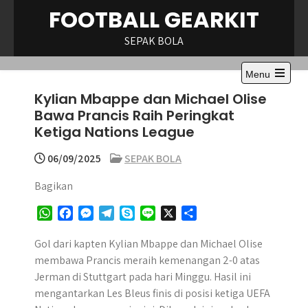
Skip
FOOTBALL GEARKIT
to
content
SEPAK BOLA
Menu
Open
Kylian Mbappe dan Michael Olise
the
main
Bawa Prancis Raih Peringkat
menu
Ketiga Nations League
06/09/2025
SEPAK BOLA
Bagikan
W
F
M
T
S
L
X
S
h
a
e
e
k
i
h
a
c
s
l
y
n
a
Gol dari kapten Kylian Mbappe dan Michael Olise
t
e
s
e
p
e
r
membawa Prancis meraih kemenangan 2-0 atas
s
b
e
g
e
e
Jerman di Stuttgart pada hari Minggu. Hasil ini
A
o
n
r
mengantarkan Les Bleus finis di posisi ketiga UEFA
p
o
g
a