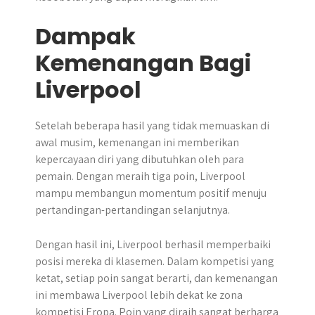
Dampak
Kemenangan Bagi
Liverpool
Setelah beberapa hasil yang tidak memuaskan di
awal musim, kemenangan ini memberikan
kepercayaan diri yang dibutuhkan oleh para
pemain. Dengan meraih tiga poin, Liverpool
mampu membangun momentum positif menuju
pertandingan-pertandingan selanjutnya.
Dengan hasil ini, Liverpool berhasil memperbaiki
posisi mereka di klasemen. Dalam kompetisi yang
ketat, setiap poin sangat berarti, dan kemenangan
ini membawa Liverpool lebih dekat ke zona
kompetisi Eropa. Poin yang diraih sangat berharga