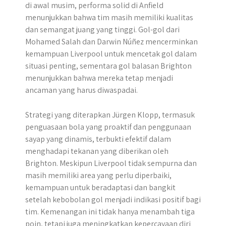
di awal musim, performa solid di Anfield
menunjukkan bahwa tim masih memiliki kualitas
dan semangat juang yang tinggi. Gol-gol dari
Mohamed Salah dan Darwin Núñez mencerminkan
kemampuan Liverpool untuk mencetak gol dalam
situasi penting, sementara gol balasan Brighton
menunjukkan bahwa mereka tetap menjadi
ancaman yang harus diwaspadai.
Strategi yang diterapkan Jürgen Klopp, termasuk
penguasaan bola yang proaktif dan penggunaan
sayap yang dinamis, terbukti efektif dalam
menghadapi tekanan yang diberikan oleh
Brighton. Meskipun Liverpool tidak sempurna dan
masih memiliki area yang perlu diperbaiki,
kemampuan untuk beradaptasi dan bangkit
setelah kebobolan gol menjadi indikasi positif bagi
tim. Kemenangan ini tidak hanya menambah tiga
poin, tetapi juga meningkatkan kepercayaan diri