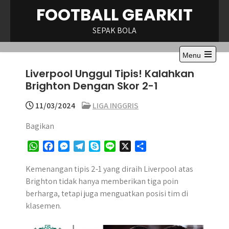
Skip
FOOTBALL GEARKIT
to
content
SEPAK BOLA
Menu
Open
Liverpool Unggul Tipis! Kalahkan
the
main
Brighton Dengan Skor 2-1
menu
11/03/2024
LIGA INGGRIS
Bagikan
W
F
M
T
S
L
X
S
h
a
e
e
k
i
h
a
c
s
l
y
n
a
Kemenangan tipis 2-1 yang diraih Liverpool atas
t
e
s
e
p
e
r
Brighton tidak hanya memberikan tiga poin
s
b
e
g
e
e
berharga, tetapi juga menguatkan posisi tim di
A
o
n
r
klasemen.
p
o
g
a
p
k
e
m