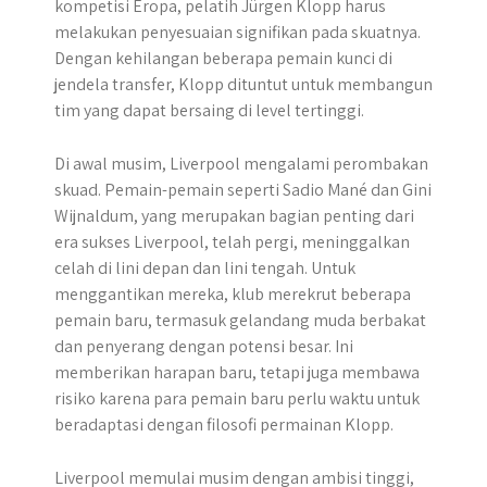
kompetisi Eropa, pelatih Jürgen Klopp harus
melakukan penyesuaian signifikan pada skuatnya.
Dengan kehilangan beberapa pemain kunci di
jendela transfer, Klopp dituntut untuk membangun
tim yang dapat bersaing di level tertinggi.
Di awal musim, Liverpool mengalami perombakan
skuad. Pemain-pemain seperti Sadio Mané dan Gini
Wijnaldum, yang merupakan bagian penting dari
era sukses Liverpool, telah pergi, meninggalkan
celah di lini depan dan lini tengah. Untuk
menggantikan mereka, klub merekrut beberapa
pemain baru, termasuk gelandang muda berbakat
dan penyerang dengan potensi besar. Ini
memberikan harapan baru, tetapi juga membawa
risiko karena para pemain baru perlu waktu untuk
beradaptasi dengan filosofi permainan Klopp.
Liverpool memulai musim dengan ambisi tinggi,