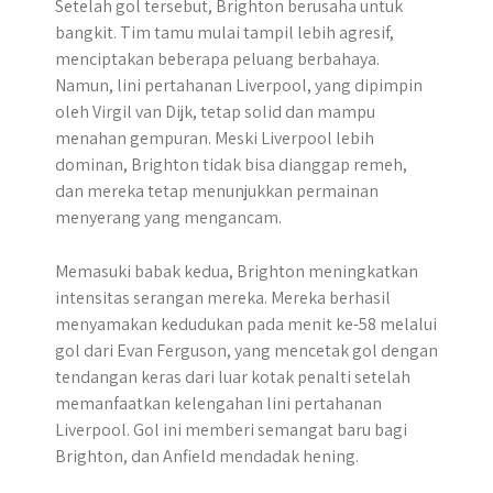
Setelah gol tersebut, Brighton berusaha untuk
bangkit. Tim tamu mulai tampil lebih agresif,
menciptakan beberapa peluang berbahaya.
Namun, lini pertahanan Liverpool, yang dipimpin
oleh Virgil van Dijk, tetap solid dan mampu
menahan gempuran. Meski Liverpool lebih
dominan, Brighton tidak bisa dianggap remeh,
dan mereka tetap menunjukkan permainan
menyerang yang mengancam.
Memasuki babak kedua, Brighton meningkatkan
intensitas serangan mereka. Mereka berhasil
menyamakan kedudukan pada menit ke-58 melalui
gol dari Evan Ferguson, yang mencetak gol dengan
tendangan keras dari luar kotak penalti setelah
memanfaatkan kelengahan lini pertahanan
Liverpool. Gol ini memberi semangat baru bagi
Brighton, dan Anfield mendadak hening.