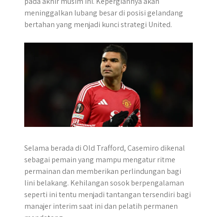
pada akhir musim ini. Kepergiannya akan
p
k
e
m
meninggalkan lubang besar di posisi gelandang
r
bertahan yang menjadi kunci strategi United.
Selama berada di Old Trafford, Casemiro dikenal
sebagai pemain yang mampu mengatur ritme
permainan dan memberikan perlindungan bagi
lini belakang. Kehilangan sosok berpengalaman
seperti ini tentu menjadi tantangan tersendiri bagi
manajer interim saat ini dan pelatih permanen