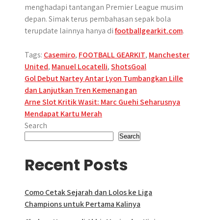
menghadapi tantangan Premier League musim
depan. Simak terus pembahasan sepak bola
terupdate lainnya hanya di
footballgearkit.com
.
Tags:
Casemiro
,
FOOTBALL GEARKIT
,
Manchester
United
,
Manuel Locatelli
,
ShotsGoal
Post
Gol Debut Nartey Antar Lyon Tumbangkan Lille
dan Lanjutkan Tren Kemenangan
navigation
Arne Slot Kritik Wasit: Marc Guehi Seharusnya
Mendapat Kartu Merah
Search
Search
Recent Posts
Como Cetak Sejarah dan Lolos ke Liga
Champions untuk Pertama Kalinya