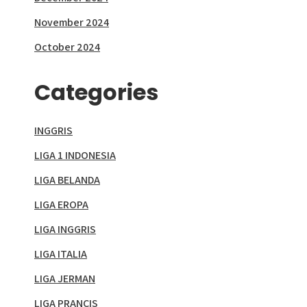
November 2024
October 2024
Categories
INGGRIS
LIGA 1 INDONESIA
LIGA BELANDA
LIGA EROPA
LIGA INGGRIS
LIGA ITALIA
LIGA JERMAN
LIGA PRANCIS