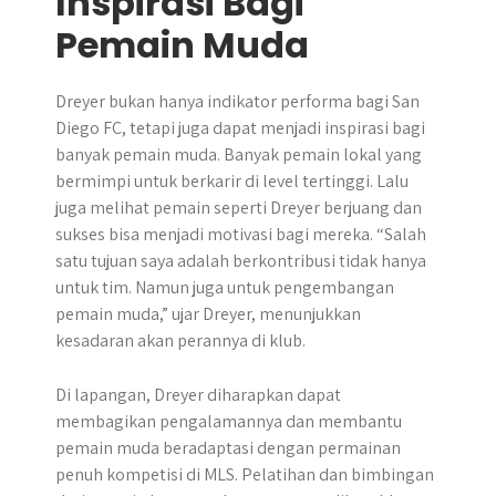
Inspirasi Bagi
Pemain Muda
Dreyer bukan hanya indikator performa bagi San
Diego FC, tetapi juga dapat menjadi inspirasi bagi
banyak pemain muda. Banyak pemain lokal yang
bermimpi untuk berkarir di level tertinggi. Lalu
juga melihat pemain seperti Dreyer berjuang dan
sukses bisa menjadi motivasi bagi mereka. “Salah
satu tujuan saya adalah berkontribusi tidak hanya
untuk tim. Namun juga untuk pengembangan
pemain muda,” ujar Dreyer, menunjukkan
kesadaran akan perannya di klub.
Di lapangan, Dreyer diharapkan dapat
membagikan pengalamannya dan membantu
pemain muda beradaptasi dengan permainan
penuh kompetisi di MLS. Pelatihan dan bimbingan