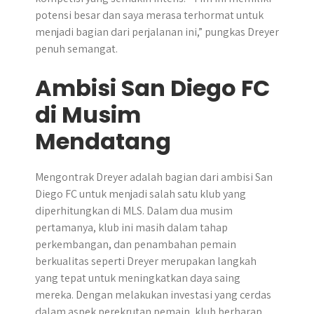
potensi besar dan saya merasa terhormat untuk
menjadi bagian dari perjalanan ini,” pungkas Dreyer
penuh semangat.
Ambisi San Diego FC
di Musim
Mendatang
Mengontrak Dreyer adalah bagian dari ambisi San
Diego FC untuk menjadi salah satu klub yang
diperhitungkan di MLS. Dalam dua musim
pertamanya, klub ini masih dalam tahap
perkembangan, dan penambahan pemain
berkualitas seperti Dreyer merupakan langkah
yang tepat untuk meningkatkan daya saing
mereka. Dengan melakukan investasi yang cerdas
dalam aspek perekrutan pemain, klub berharap