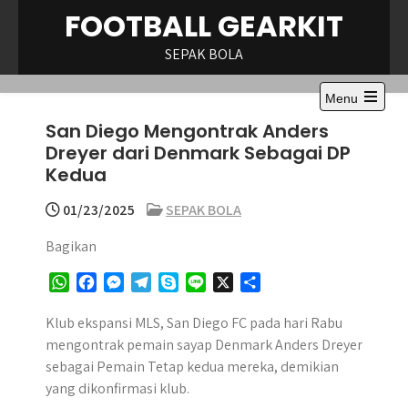
Skip
FOOTBALL GEARKIT
to
content
SEPAK BOLA
Menu
Open
San Diego Mengontrak Anders
the
main
Dreyer dari Denmark Sebagai DP
menu
Kedua
01/23/2025
SEPAK BOLA
Bagikan
W
F
M
T
S
L
X
S
h
a
e
e
k
i
h
a
c
s
l
y
n
a
Klub ekspansi MLS, San Diego FC pada hari Rabu
t
e
s
e
p
e
r
mengontrak pemain sayap Denmark Anders Dreyer
s
b
e
g
e
e
sebagai Pemain Tetap kedua mereka, demikian
A
o
n
r
yang dikonfirmasi klub.
p
o
g
a