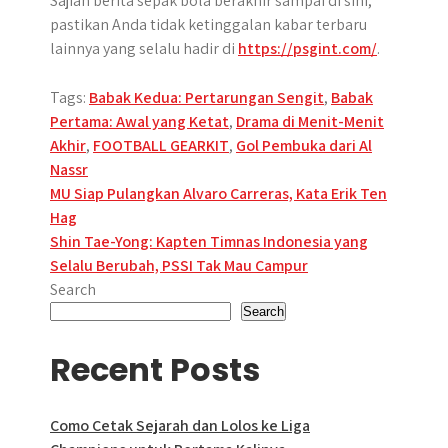
Sajian berita sepak bola berakhir sampai di sini,
pastikan Anda tidak ketinggalan kabar terbaru
lainnya yang selalu hadir di
https://psgint.com/
.
Tags:
Babak Kedua: Pertarungan Sengit
,
Babak
Pertama: Awal yang Ketat
,
Drama di Menit-Menit
Akhir
,
FOOTBALL GEARKIT
,
Gol Pembuka dari Al
Nassr
Post
MU Siap Pulangkan Alvaro Carreras, Kata Erik Ten
Hag
navigation
Shin Tae-Yong: Kapten Timnas Indonesia yang
Selalu Berubah, PSSI Tak Mau Campur
Search
Search
Recent Posts
Como Cetak Sejarah dan Lolos ke Liga