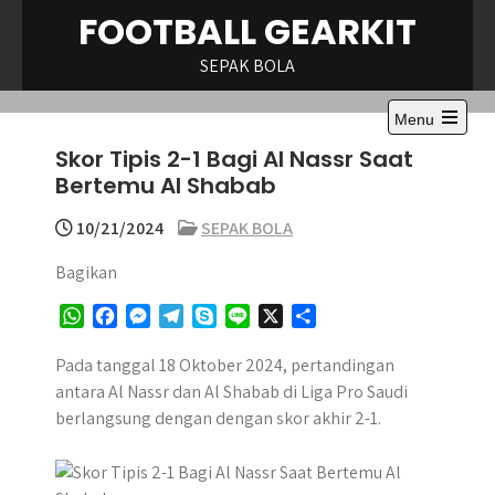
Skip
FOOTBALL GEARKIT
to
content
SEPAK BOLA
Menu
Open
Skor Tipis 2-1 Bagi Al Nassr Saat
the
main
Bertemu Al Shabab
menu
10/21/2024
SEPAK BOLA
Bagikan
W
F
M
T
S
L
X
S
h
a
e
e
k
i
h
a
c
s
l
y
n
a
Pada tanggal 18 Oktober 2024, pertandingan
t
e
s
e
p
e
r
antara Al Nassr dan Al Shabab di Liga Pro Saudi
s
b
e
g
e
e
berlangsung dengan dengan skor akhir 2-1.
A
o
n
r
p
o
g
a
p
k
e
m