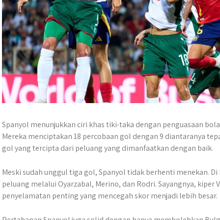
Spanyol menunjukkan ciri khas tiki-taka dengan penguasaan bo
Mereka menciptakan 18 percobaan gol dengan 9 diantaranya tepat s
gol yang tercipta dari peluang yang dimanfaatkan dengan baik.
Meski sudah unggul tiga gol, Spanyol tidak berhenti menekan. D
peluang melalui Oyarzabal, Merino, dan Rodri. Sayangnya, kiper
penyelamatan penting yang mencegah skor menjadi lebih besar.
Pertahanan Spanyol juga solid dengan hanya membolehkan Bulg