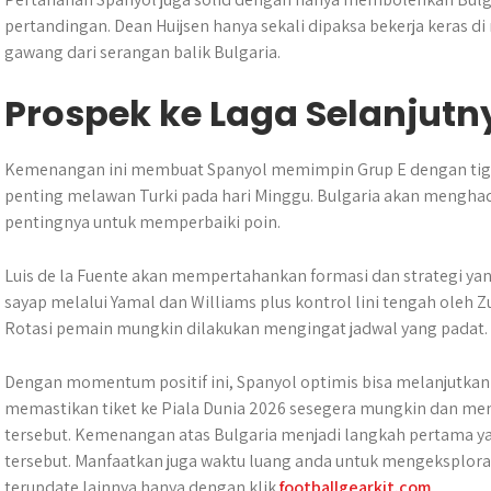
pertandingan. Dean Huijsen hanya sekali dipaksa bekerja keras 
gawang dari serangan balik Bulgaria.
Prospek ke Laga Selanjutn
Kemenangan ini membuat Spanyol memimpin Grup E dengan tiga p
penting melawan Turki pada hari Minggu. Bulgaria akan mengha
pentingnya untuk memperbaiki poin.
Luis de la Fuente akan mempertahankan formasi dan strategi yan
sayap melalui Yamal dan Williams plus kontrol lini tengah oleh
Rotasi pemain mungkin dilakukan mengingat jadwal yang padat.
Dengan momentum positif ini, Spanyol optimis bisa melanjutka
memastikan tiket ke Piala Dunia 2026 sesegera mungkin dan m
tersebut. Kemenangan atas Bulgaria menjadi langkah pertama 
tersebut. Manfaatkan juga waktu luang anda untuk mengeksplorasi
terupdate lainnya hanya dengan klik
footballgearkit.com
.