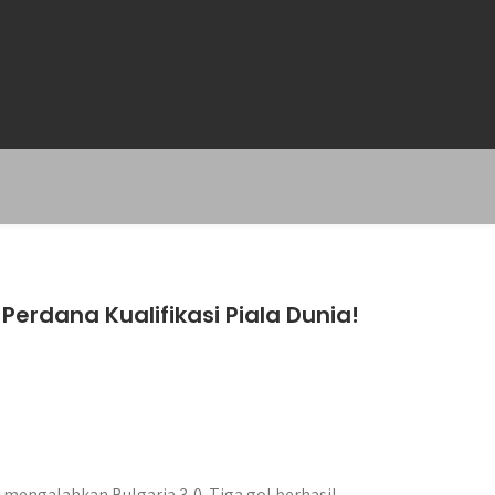
erdana Kualifikasi Piala Dunia!
mengalahkan Bulgaria 3-0. Tiga gol berhasil