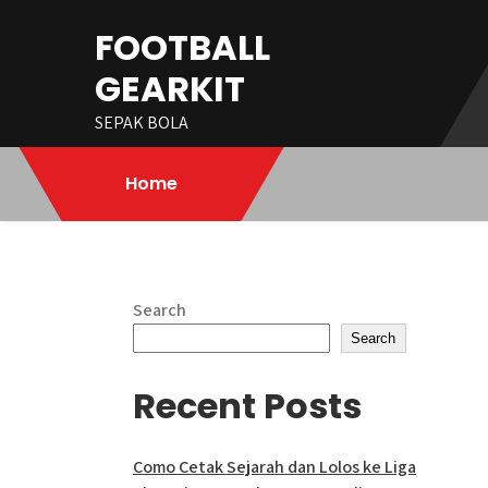
Skip
FOOTBALL
to
content
GEARKIT
SEPAK BOLA
Home
Search
Search
Recent Posts
Como Cetak Sejarah dan Lolos ke Liga