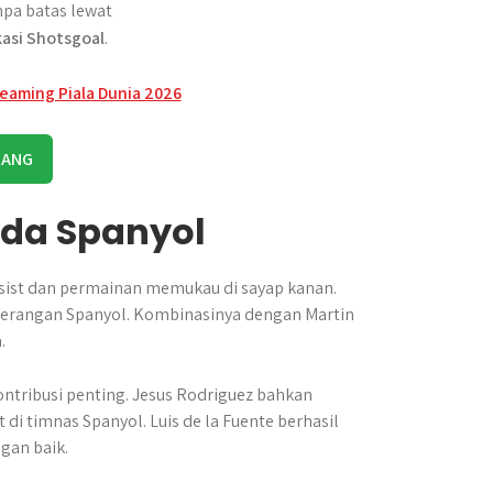
pa batas lewat
kasi Shotsgoal
.
RANG
uda Spanyol
sist dan permainan memukau di sayap kanan.
serangan Spanyol. Kombinasinya dengan Martin
.
ontribusi penting. Jesus Rodriguez bahkan
i timnas Spanyol. Luis de la Fuente berhasil
an baik.