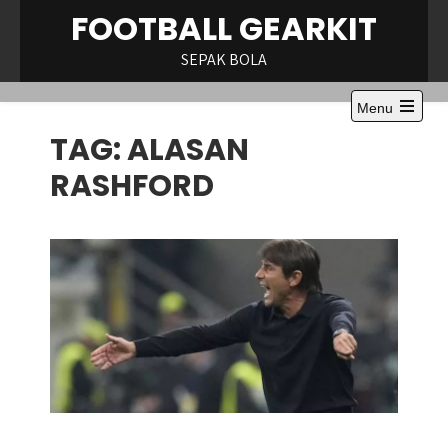
Skip
FOOTBALL GEARKIT
to
content
SEPAK BOLA
Menu
Open
TAG:
ALASAN
the
main
menu
RASHFORD