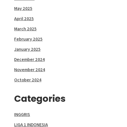
May 2025
April 2025
March 2025
February 2025
January 2025
December 2024
November 2024
October 2024
Categories
INGGRIS
LIGA 1 INDONESIA