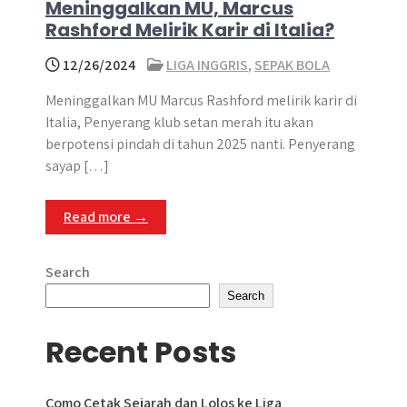
Meninggalkan MU, Marcus
Rashford Melirik Karir di Italia?
12/26/2024
LIGA INGGRIS
,
SEPAK BOLA
Meninggalkan MU Marcus Rashford melirik karir di
Italia, Penyerang klub setan merah itu akan
berpotensi pindah di tahun 2025 nanti. Penyerang
sayap […]
Read more →
Search
Search
Recent Posts
Como Cetak Sejarah dan Lolos ke Liga