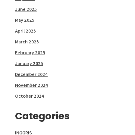
June 2025
May 2025
April 2025
March 2025
February 2025
January 2025
December 2024
November 2024
October 2024
Categories
INGGRIS