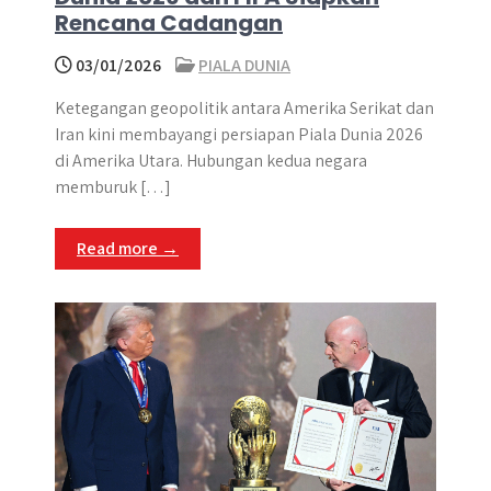
Rencana Cadangan
03/01/2026
PIALA DUNIA
Ketegangan geopolitik antara Amerika Serikat dan
Iran kini membayangi persiapan Piala Dunia 2026
di Amerika Utara. Hubungan kedua negara
memburuk […]
Read more →