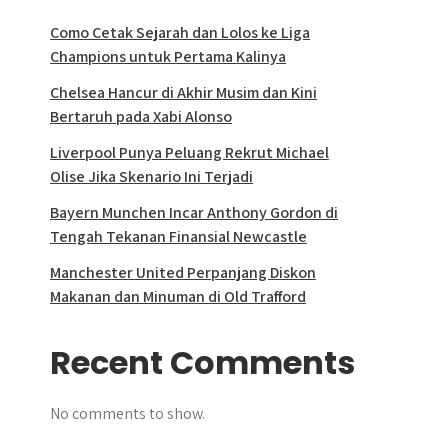
Como Cetak Sejarah dan Lolos ke Liga
Champions untuk Pertama Kalinya
Chelsea Hancur di Akhir Musim dan Kini
Bertaruh pada Xabi Alonso
Liverpool Punya Peluang Rekrut Michael
Olise Jika Skenario Ini Terjadi
Bayern Munchen Incar Anthony Gordon di
Tengah Tekanan Finansial Newcastle
Manchester United Perpanjang Diskon
Makanan dan Minuman di Old Trafford
Recent Comments
No comments to show.