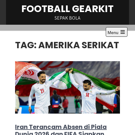
Skip
FOOTBALL GEARKIT
to
content
SEPAK BOLA
Menu
Open
TAG:
AMERIKA SERIKAT
the
main
menu
Iran Terancam Absen di Piala
Dunia 2026 dan FIFA Siapkan