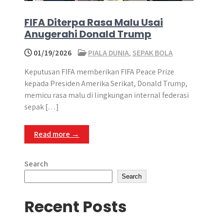
FIFA Diterpa Rasa Malu Usai
Anugerahi Donald Trump
01/19/2026
PIALA DUNIA
,
SEPAK BOLA
Keputusan FIFA memberikan FIFA Peace Prize
kepada Presiden Amerika Serikat, Donald Trump,
memicu rasa malu di lingkungan internal federasi
sepak […]
Read more →
Search
Search
Recent Posts