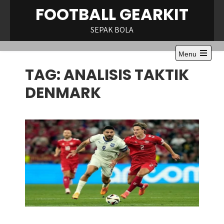
Skip
FOOTBALL GEARKIT
to
content
SEPAK BOLA
Menu
Open
TAG:
ANALISIS TAKTIK
the
main
menu
DENMARK