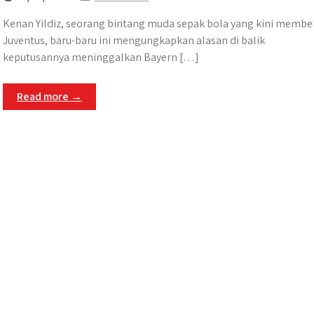
Kenan Yildiz, seorang bintang muda sepak bola yang kini membe
Juventus, baru-baru ini mengungkapkan alasan di balik
keputusannya meninggalkan Bayern […]
Read more →