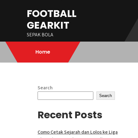
Skip
FOOTBALL
to
content
GEARKIT
SEPAK BOLA
Home
Search
Search
Recent Posts
Como Cetak Sejarah dan Lolos ke Liga