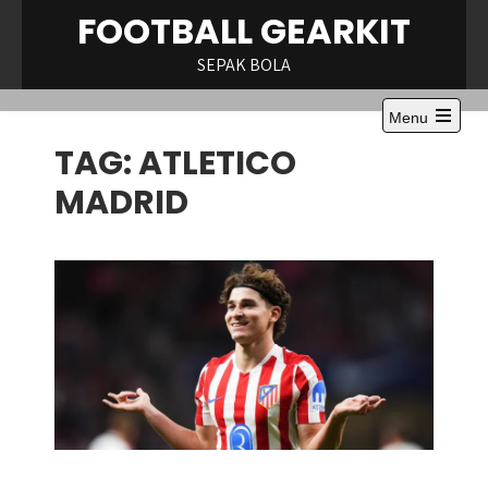
Skip
FOOTBALL GEARKIT
to
content
SEPAK BOLA
Menu
Open
TAG:
ATLETICO
the
main
menu
MADRID