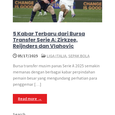
5 Kabar Terbaru dari Bursa
Transfer Serie A: Zirkzee,
Reijnders dan Vlahovic
05/17/2025
LIGA ITALIA
,
SEPAK BOLA
Bursa transfer musim panas Serie A 2025 semakin
memanas dengan berbagai kabar perpindahan
pemain besar yang mengundang perhatian para
penggemar […]
Read more →
Search