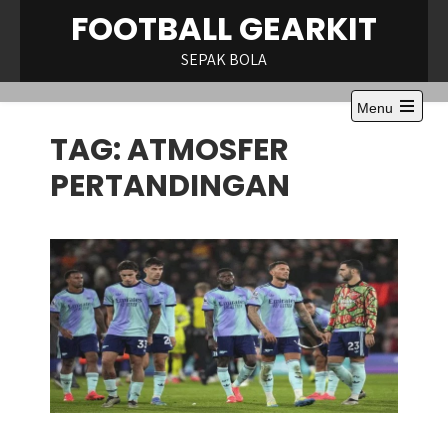
Skip
FOOTBALL GEARKIT
to
content
SEPAK BOLA
Menu
Open
TAG:
ATMOSFER
the
main
menu
PERTANDINGAN