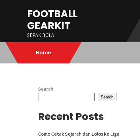
Skip
FOOTBALL
to
content
GEARKIT
SEPAK BOLA
Home
Search
Search
Recent Posts
Como Cetak Sejarah dan Lolos ke Liga