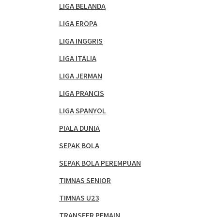
LIGA BELANDA
LIGA EROPA
LIGA INGGRIS
LIGA ITALIA
LIGA JERMAN
LIGA PRANCIS
LIGA SPANYOL
PIALA DUNIA
SEPAK BOLA
SEPAK BOLA PEREMPUAN
TIMNAS SENIOR
TIMNAS U23
TRANSFER PEMAIN