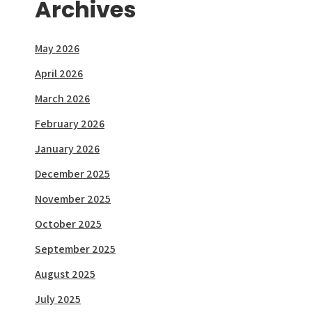
Archives
May 2026
April 2026
March 2026
February 2026
January 2026
December 2025
November 2025
October 2025
September 2025
August 2025
July 2025