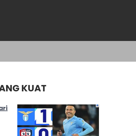
ANG KUAT
ari