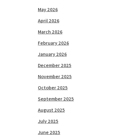
May 2026
April 2026
March 2026
February 2026
January 2026
December 2025
November 2025
October 2025
September 2025
August 2025
July 2025
June 2025