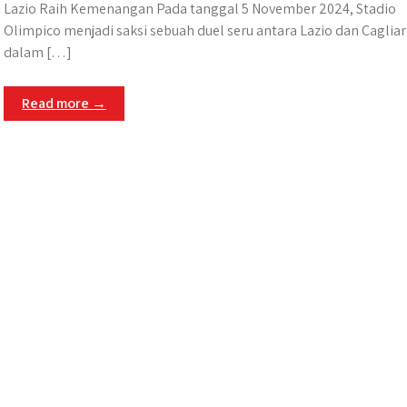
Lazio Raih Kemenangan Pada tanggal 5 November 2024, Stadio
Olimpico menjadi saksi sebuah duel seru antara Lazio dan Cagliar
dalam […]
Read more →