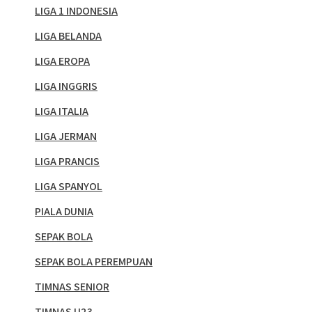
LIGA 1 INDONESIA
LIGA BELANDA
LIGA EROPA
LIGA INGGRIS
LIGA ITALIA
LIGA JERMAN
LIGA PRANCIS
LIGA SPANYOL
PIALA DUNIA
SEPAK BOLA
SEPAK BOLA PEREMPUAN
TIMNAS SENIOR
TIMNAS U23