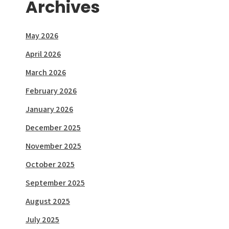
Archives
May 2026
April 2026
March 2026
February 2026
January 2026
December 2025
November 2025
October 2025
September 2025
August 2025
July 2025