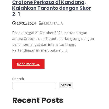
Crotone Perkasa di Kandang,
Kalahkan Taranto dengan Skor
2-1
10/31/2024
LIGA ITALIA
Pada tanggal 21 Oktober 2024, pertandingan
antara Crotone dan Taranto berlangsung dengan
penuh semangat dan intensitas tinggi.
Pertandingan ini merupakan […]
Read more →
Search
Search
Recent Posts