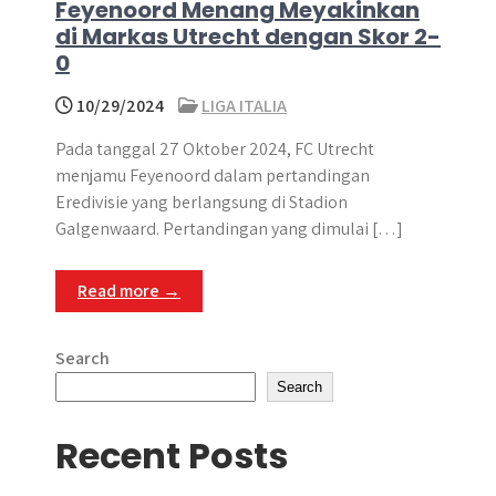
Feyenoord Menang Meyakinkan
di Markas Utrecht dengan Skor 2-
0​
10/29/2024
LIGA ITALIA
Pada tanggal 27 Oktober 2024, FC Utrecht
menjamu Feyenoord dalam pertandingan
Eredivisie yang berlangsung di Stadion
Galgenwaard. Pertandingan yang dimulai […]
Read more →
Search
Search
Recent Posts