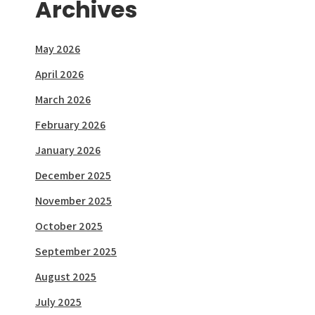
Archives
May 2026
April 2026
March 2026
February 2026
January 2026
December 2025
November 2025
October 2025
September 2025
August 2025
July 2025