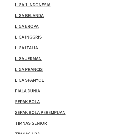
LIGA 1 INDONESIA
LIGA BELANDA
LIGA EROPA
LIGA INGGRIS
LIGA ITALIA
LIGA JERMAN
LIGA PRANCIS
LIGA SPANYOL
PIALA DUNIA
SEPAK BOLA
SEPAK BOLA PEREMPUAN
TIMNAS SENIOR
TIMNAS U23