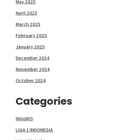
May 2025
April 2025
March 2025
February 2025
January 2025
December 2024
November 2024
October 2024
Categories
INGGRIS
LIGA 1 INDONESIA