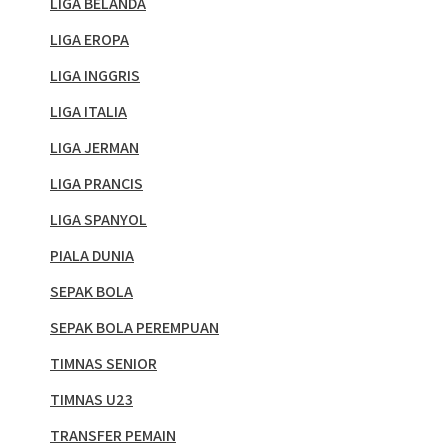
LIGA BELANDA
LIGA EROPA
LIGA INGGRIS
LIGA ITALIA
LIGA JERMAN
LIGA PRANCIS
LIGA SPANYOL
PIALA DUNIA
SEPAK BOLA
SEPAK BOLA PEREMPUAN
TIMNAS SENIOR
TIMNAS U23
TRANSFER PEMAIN