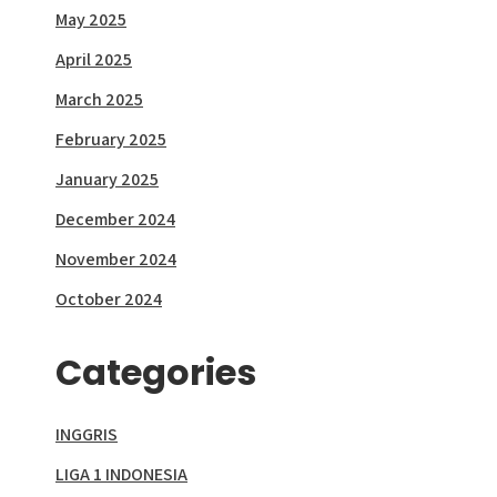
May 2025
April 2025
March 2025
February 2025
January 2025
December 2024
November 2024
October 2024
Categories
INGGRIS
LIGA 1 INDONESIA