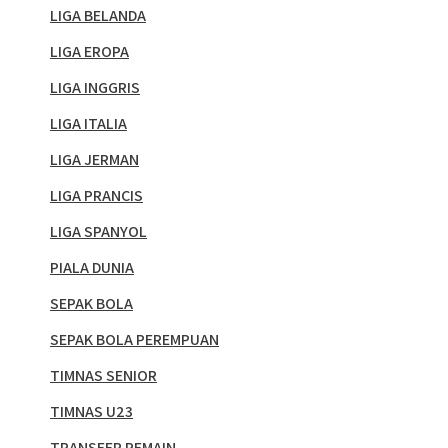
LIGA BELANDA
LIGA EROPA
LIGA INGGRIS
LIGA ITALIA
LIGA JERMAN
LIGA PRANCIS
LIGA SPANYOL
PIALA DUNIA
SEPAK BOLA
SEPAK BOLA PEREMPUAN
TIMNAS SENIOR
TIMNAS U23
TRANSFER PEMAIN