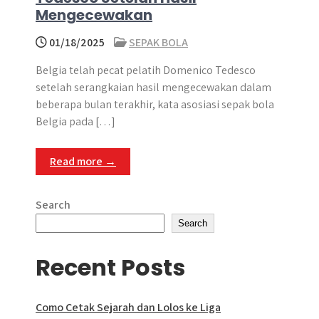
Mengecewakan
01/18/2025
SEPAK BOLA
Belgia telah pecat pelatih Domenico Tedesco
setelah serangkaian hasil mengecewakan dalam
beberapa bulan terakhir, kata asosiasi sepak bola
Belgia pada […]
Read more →
Search
Search
Recent Posts
Como Cetak Sejarah dan Lolos ke Liga