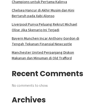
Champions untuk Pertama Kalinya
Chelsea Hancur di Akhir Musim dan Kini
Bertaruh pada Xabi Alonso
Liverpool Punya Peluang Rekrut Michael
Olise Jika Skenario Ini Terjadi
Bayern Munchen Incar Anthony Gordon di
Tengah Tekanan Finansial Newcastle
Manchester United Perpanjang Diskon
Makanan dan Minuman di Old Trafford
Recent Comments
No comments to show.
Archives