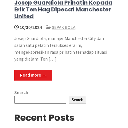
Josep Guardiola Prihatin Kepada
Erik Ten Hag Dipecat Manchester
United
10/30/2024
SEPAK BOLA
​Josep Guardiola, manajer Manchester City dan
salah satu pelatih tersukses era ini,
mengekspresikan rasa prihatin terhadap situasi
yang dialami Ten […]
Read more →
Search
Search
Recent Posts