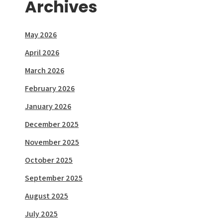
Archives
May 2026
April 2026
March 2026
February 2026
January 2026
December 2025
November 2025
October 2025
September 2025
August 2025
July 2025