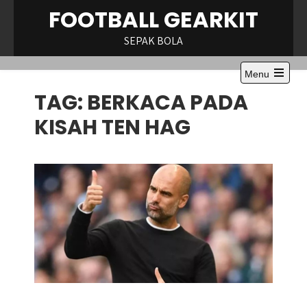
Skip
FOOTBALL GEARKIT
to
content
SEPAK BOLA
Menu
Open
TAG:
BERKACA PADA
the
main
menu
KISAH TEN HAG