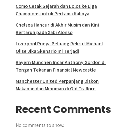
Como Cetak Sejarah dan Lolos ke Liga
Champions untuk Pertama Kalinya
Chelsea Hancur di Akhir Musim dan Kini
Bertaruh pada Xabi Alonso
Liverpool Punya Peluang Rekrut Michael
Olise Jika Skenario Ini Terjadi
Bayern Munchen Incar Anthony Gordon di
Tengah Tekanan Finansial Newcastle
Manchester United Perpanjang Diskon
Makanan dan Minuman di Old Trafford
Recent Comments
No comments to show.