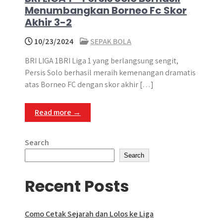
Menumbangkan Borneo Fc Skor
Akhir 3-2
10/23/2024
SEPAK BOLA
BRI LIGA 1BRI Liga 1 yang berlangsung sengit,
Persis Solo berhasil meraih kemenangan dramatis
atas Borneo FC dengan skor akhir […]
Read more →
Search
Search
Recent Posts
Como Cetak Sejarah dan Lolos ke Liga