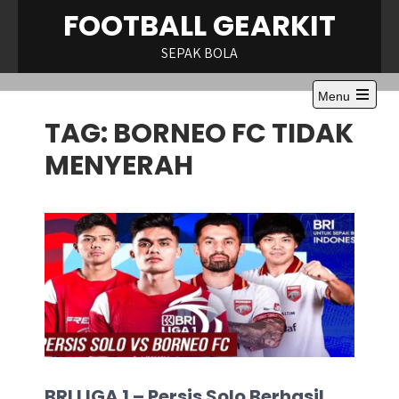
Skip
FOOTBALL GEARKIT
to
content
SEPAK BOLA
Menu
TAG:
BORNEO FC TIDAK
MENYERAH
BRI LIGA 1 – Persis Solo Berhasil