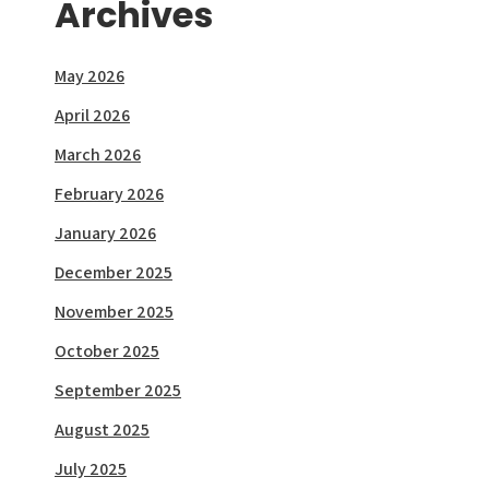
Archives
May 2026
April 2026
March 2026
February 2026
January 2026
December 2025
November 2025
October 2025
September 2025
August 2025
July 2025