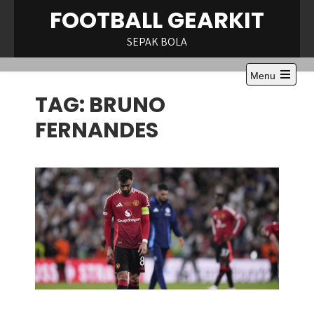
Skip
FOOTBALL GEARKIT
to
content
SEPAK BOLA
Menu
Open
TAG:
BRUNO
the
main
menu
FERNANDES