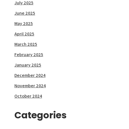
July 2025
June 2025
May 2025
April 2025
March 2025
February 2025
January 2025
December 2024
November 2024
October 2024
Categories