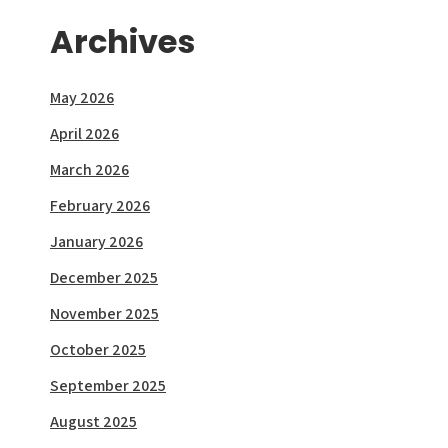
Archives
May 2026
April 2026
March 2026
February 2026
January 2026
December 2025
November 2025
October 2025
September 2025
August 2025