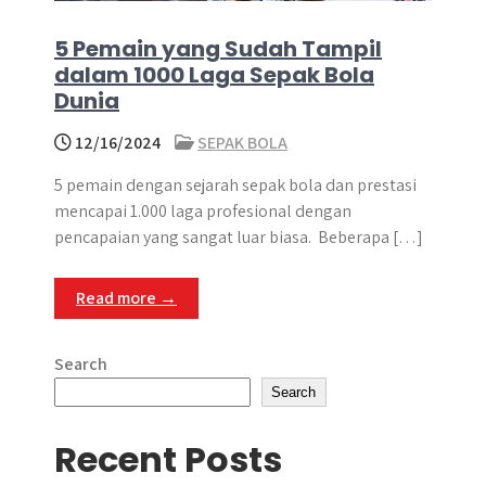
5 Pemain yang Sudah Tampil
dalam 1000 Laga Sepak Bola
Dunia
12/16/2024
SEPAK BOLA
5 pemain dengan sejarah sepak bola dan prestasi
mencapai 1.000 laga profesional dengan
pencapaian yang sangat luar biasa. ​ Beberapa […]
Read more →
Search
Search
Recent Posts