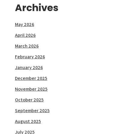
Archives
May 2026
April 2026
March 2026
February 2026
January 2026
December 2025
November 2025
October 2025
September 2025
August 2025
July 2025