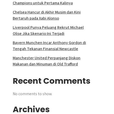
Champions untuk Pertama Kalinya
Chelsea Hancur di Akhir Musim dan Kini
Bertaruh pada Xabi Alonso
Liverpool Punya Peluang Rekrut Michael
Olise Jika Skenario Ini Terjadi
Bayern Munchen Incar Anthony Gordon di
Tengah Tekanan Finansial Newcastle
Manchester United Perpanjang Diskon
Makanan dan Minuman di Old Trafford
Recent Comments
No comments to show.
Archives