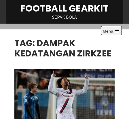
Skip
FOOTBALL GEARKIT
to
content
SEPAK BOLA
Menu
Open
TAG:
DAMPAK
the
main
menu
KEDATANGAN ZIRKZEE