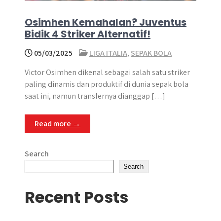
Osimhen Kemahalan? Juventus
Bidik 4 Striker Alternatif!
05/03/2025
LIGA ITALIA
,
SEPAK BOLA
Victor Osimhen dikenal sebagai salah satu striker
paling dinamis dan produktif di dunia sepak bola
saat ini, namun transfernya dianggap […]
Read more →
Search
Search
Recent Posts