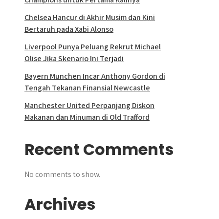
Chelsea Hancur di Akhir Musim dan Kini
Bertaruh pada Xabi Alonso
Liverpool Punya Peluang Rekrut Michael
Olise Jika Skenario Ini Terjadi
Bayern Munchen Incar Anthony Gordon di
Tengah Tekanan Finansial Newcastle
Manchester United Perpanjang Diskon
Makanan dan Minuman di Old Trafford
Recent Comments
No comments to show.
Archives