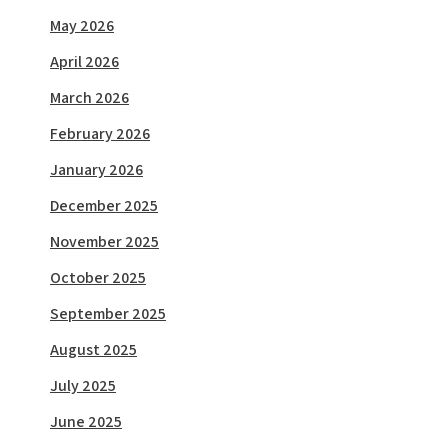
May 2026
April 2026
March 2026
February 2026
January 2026
December 2025
November 2025
October 2025
September 2025
August 2025
July 2025
June 2025